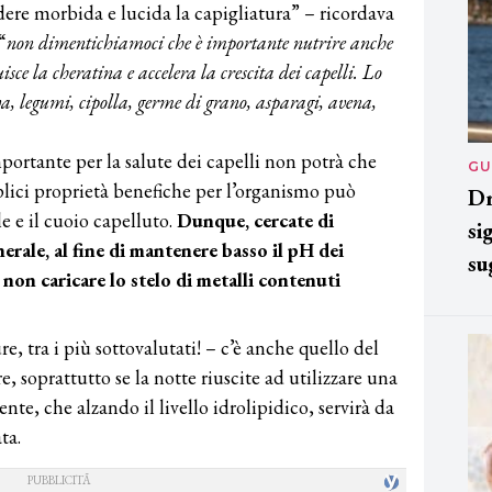
ere morbida e lucida la capigliatura” – ricordava
“
non dimentichiamoci che è importante nutrire anche
isce la cheratina e accelera la crescita dei capelli. Lo
va, legumi, cipolla, germe di grano, asparagi, avena,
ortante per la salute dei capelli non potrà che
GU
plici proprietà benefiche per l’organismo può
Dr
le e il cuoio capelluto.
Dunque, cercate di
si
nerale, al fine di mantenere basso il pH dei
su
 non caricare lo stelo di metalli contenuti
e, tra i più sottovalutati! – c’è anche quello del
e, soprattutto se la notte riuscite ad utilizzare una
te, che alzando il livello idrolipidico, servirà da
ta.