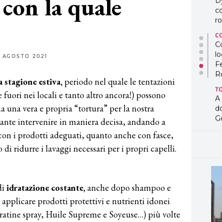
con la quale
D
co
ro
C
Co
lo
1 AGOSTO 2021
F
R
a stagione estiva,
periodo nel quale le tentazioni
T
te fuori nei locali e tanto altro ancora!) possono
A
ma una vera e propria “tortura” per la nostra
d
G
ante intervenire in maniera decisa, andando a
con i prodotti adeguati, quanto anche con fasce,
T
L
i ridurre i lavaggi necessari per i propri capelli.
in
so
pr
D
di
idratazione costante,
anche dopo shampoo e
D
plicare prodotti protettivi e nutrienti idonei
co
pe
ratine spray, Huile Supreme e Soyeuse…) più volte
og