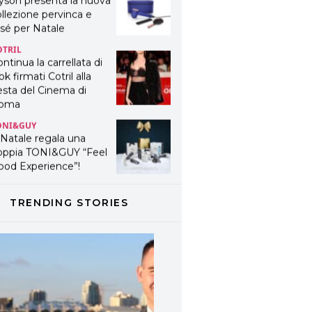
yson presenta la nuova
llezione pervinca e
sé per Natale
OTRIL
ntinua la carrellata di
ok firmati Cotril alla
esta del Cinema di
oma
ONI&GUY
 Natale regala una
oppia TONI&GUY “Feel
ood Experience”!
ONI&GUY
ABEL.M lancia la sua
TRENDING STORIES
novativa ed eco-
stenibile linea di
odotti professionali
AVINES
avines presenta
fanetti beauty preziosi
r un regalo adatto ad
ni capello