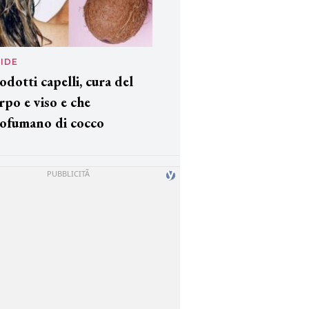
IDE
odotti capelli, cura del
rpo e viso e che
ofumano di cocco