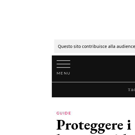
Tagli
Colori
Questo sito contribuisce alla audience
Vai al contenuto
Guide
MENU
Bellezza
TA
Lifestyle
GUIDE
Proteggere i 
News