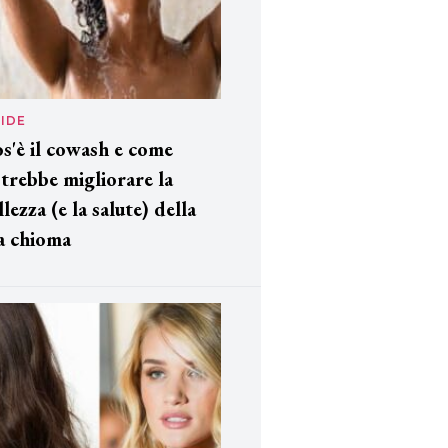
IDE
s'è il cowash e come
trebbe migliorare la
llezza (e la salute) della
a chioma