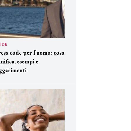
IDE
ess code per l’uomo: cosa
gnifica, esempi e
ggerimenti