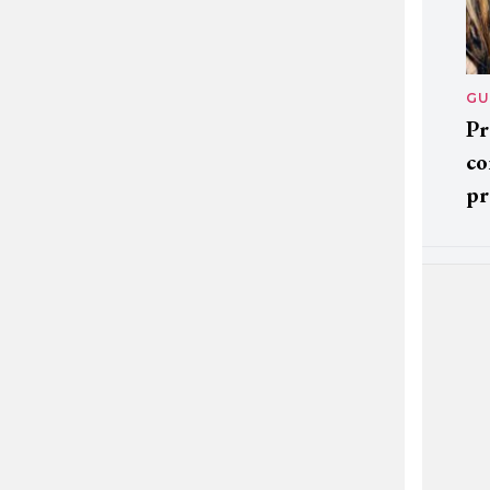
GU
Pr
co
pr