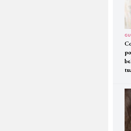
GU
Co
po
be
tu