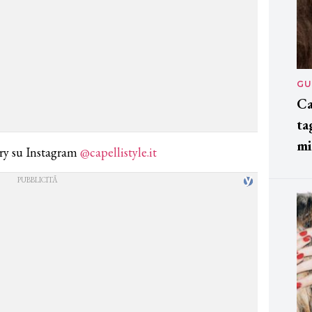
GU
Ca
ta
mi
ery su Instagram
@capellistyle.it