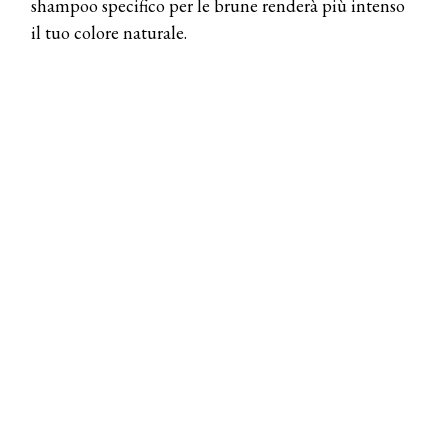
shampoo specifico per le brune renderà più intenso
il tuo colore naturale.
COSMOPROF WORLDWIDE BOLOGNA
Cosmprof Worldwide Bologna
presenta THE BEAUTY &
WELLNESS CONGRESS 2022: I