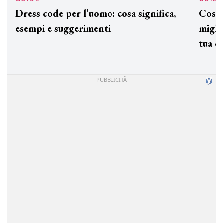
Dress code per l’uomo: cosa significa,
Cos'è
esempi e suggerimenti
miglio
tua c