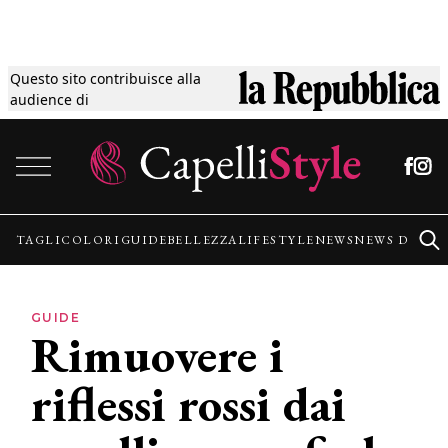
Questo sito contribuisce alla
Tagli
audience di
Vai al contenuto
Colori
Guide
TAGLI
COLORI
GUIDE
BELLEZZA
LIFESTYLE
NEWS
NEWS DALLE
Bellezza
GUIDE
Rimuovere i
Lifestyle
riflessi rossi dai
News