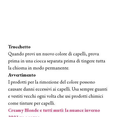
TEMI
DYSON
Dyson presenta la nuova collezione
pervinca e rosé per Natale
COTRIL
Continua la carrellata di look firmati
Trucchetto
Cotril alla Festa del Cinema di Roma
Quando provi un nuovo colore di capelli, prova
prima in una ciocca separata prima di tingere tutta
TONI&GUY
la chioma in modo permanente.
A Natale regala una doppia
TONI&GUY “Feel Good Experience”!
Avvertimento
I prodotti per la rimozione del colore possono
TONI&GUY
causare danni eccessivi ai capelli. Usa sempre guanti
LABEL.M lancia la sua innovativa ed
e vestiti vecchi ogni volta che usi prodotti chimici
eco-sostenibile linea di prodotti
professionali
come tinture per capelli.
Creamy Blonde e tutti muti: la nuance inverno
DAVINES