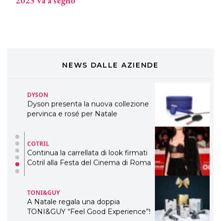
2023 va a segno
Davines presenta cofanetti beauty
preziosi per un regalo adatto ad
ogni capello
COSMOPROF WORLDWIDE BOLOGNA
Cosmprof Worldwide Bologna
presenta THE BEAUTY &
WELLNESS CONGRESS 2022: I
NEWS DALLE AZIENDE
TEMI
DYSON
Dyson presenta la nuova collezione
pervinca e rosé per Natale
COTRIL
Continua la carrellata di look firmati
Cotril alla Festa del Cinema di Roma
TONI&GUY
A Natale regala una doppia
TONI&GUY “Feel Good Experience”!