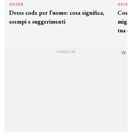
GUIDE
GUID
Dress code per l’uomo: cosa significa,
Cos'è
esempi e suggerimenti
miglio
tua c