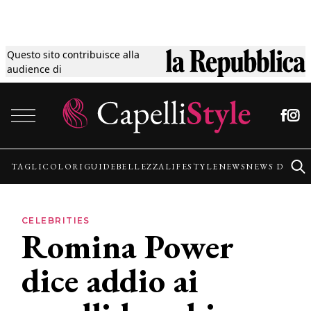
Questo sito contribuisce alla
Tagli
audience di
Vai al contenuto
Colori
Guide
TAGLI
COLORI
GUIDE
BELLEZZA
LIFESTYLE
NEWS
NEWS DALLE
Bellezza
CELEBRITIES
Romina Power
Lifestyle
dice addio ai
News