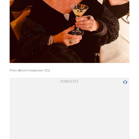
Foto: @rominaspower [IG]
COSMOPROF WORLDWIDE BOLOGNA
Cosmprof Worldwide Bologna
presenta THE BEAUTY &
WELLNESS CONGRESS 2022: I