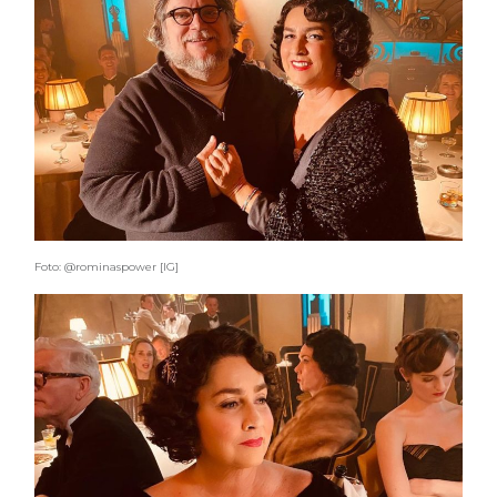
Foto: @rominaspower [IG]