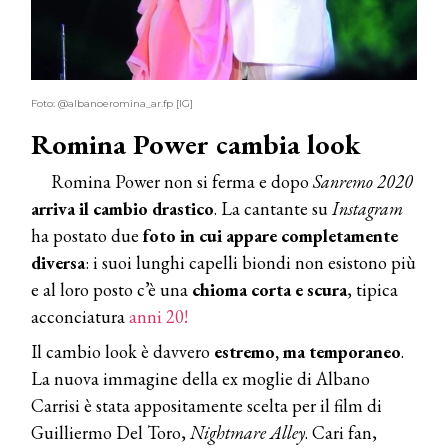
Foto: @albanoeromina_ar.fp [IG]
Romina Power cambia look
Romina Power non si ferma e dopo
Sanremo 2020
arriva il cambio drastico
. La cantante su
Instagram
ha postato due
foto in cui appare completamente
diversa
: i suoi lunghi capelli biondi non esistono più
e al loro posto c’è una
chioma corta e scura
, tipica
acconciatura
anni 20!
Il cambio look è davvero
estremo, ma temporaneo
.
La nuova immagine della ex moglie di Albano
Carrisi è stata appositamente scelta per il film di
Guilliermo Del Toro,
Nightmare Alley
. Cari fan,