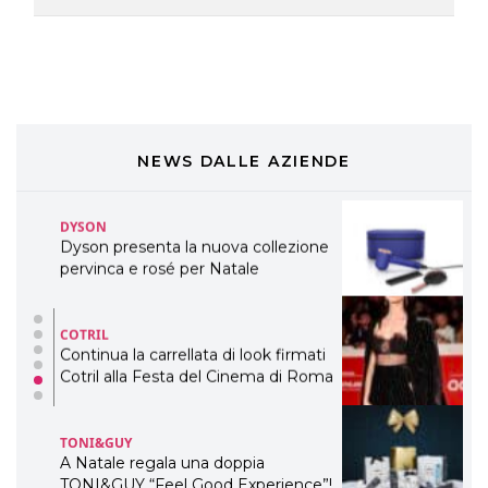
Davines presenta cofanetti beauty
preziosi per un regalo adatto ad
ogni capello
COSMOPROF WORLDWIDE BOLOGNA
Cosmprof Worldwide Bologna
presenta THE BEAUTY &
WELLNESS CONGRESS 2022: I
NEWS DALLE AZIENDE
TEMI
DYSON
Dyson presenta la nuova collezione
pervinca e rosé per Natale
COTRIL
Continua la carrellata di look firmati
Cotril alla Festa del Cinema di Roma
TONI&GUY
A Natale regala una doppia
TONI&GUY “Feel Good Experience”!