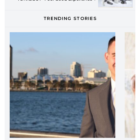
TONI&GUY
TRENDING STORIES
LABEL.M lancia la sua innovativa ed
eco-sostenibile linea di prodotti
professionali
DAVINES
Davines presenta cofanetti beauty
preziosi per un regalo adatto ad
ogni capello