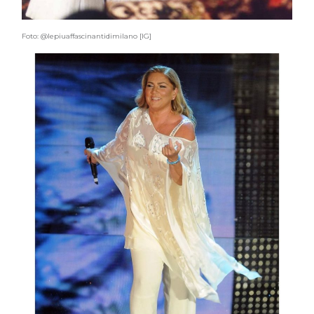
Foto: @lepiuaffascinantidimilano [IG]