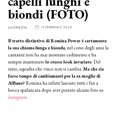
capelli lunghi e
biondi (FOTO)
News
dalle
LUCREZIA
11 FEBBRAIO 2020
aziende
Il tratto distintivo di Romina Power è certamente
la sua chioma lunga e bionda
; nel corso degli anni la
cantante non ha mai mostrato cedimento e ha
sempre mantenuto
lo stesso look invariato
. Del
resto, squadra che vince non si cambia.
Ma che sia
forse tempo di cambiamenti per la ex moglie di
AlBano?
Romina ha infatti lasciato tutti i fan a
bocca spalancata dopo aver postato alcune foto su
Instagram
.