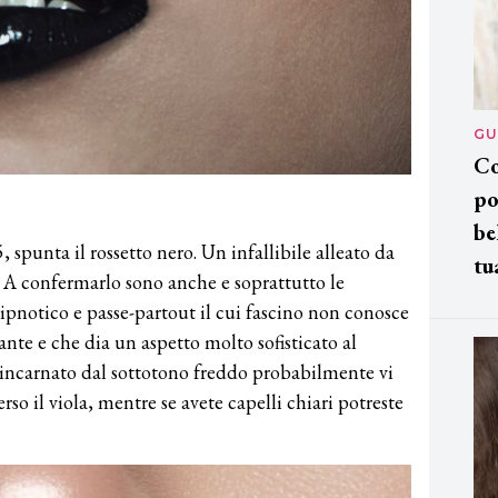
GU
Co
po
be
 spunta il rossetto nero. Un infallibile alleato da
tu
à. A confermarlo sono anche e soprattutto le
e ipnotico e passe-partout il cui fascino non conosce
nte e che dia un aspetto molto sofisticato al
 incarnato dal sottotono freddo probabilmente vi
so il viola, mentre se avete capelli chiari potreste