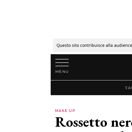
Tagli
Colori
Questo sito contribuisce alla audience
Vai al contenuto
Guide
MENU
Bellezza
TA
Lifestyle
MAKE UP
Rossetto ner
News