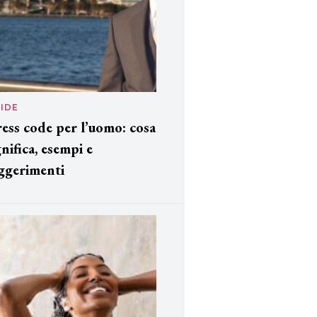
IDE
ess code per l’uomo: cosa
gnifica, esempi e
ggerimenti