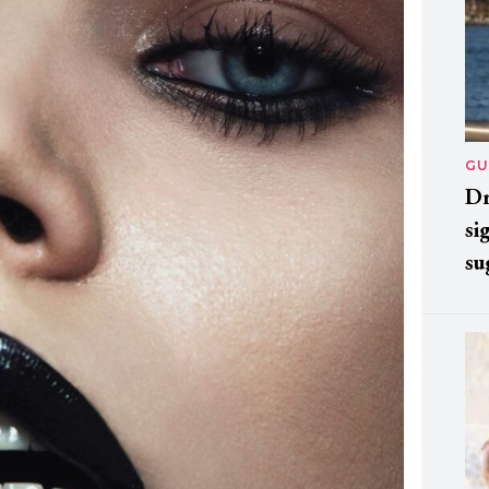
GU
Dr
si
su