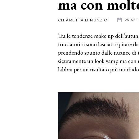
ma con molt
News
CHIARETTA.DINUNZIO
25 SE
dalle
Tra le tendenze make up dell’autunno 
aziende
truccatori si sono lasciati ispirare d
prendendo spunto dalle nuance di t
sicuramente un look vamp ma con mo
labbra per un risultato più morbido 