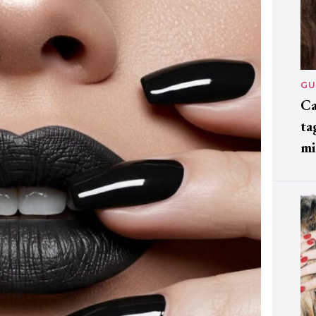
GU
Ca
ta
mi