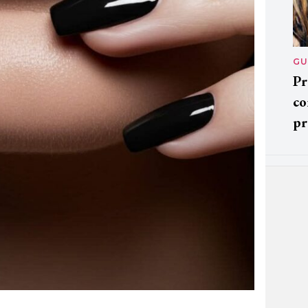
GU
Pr
co
pr