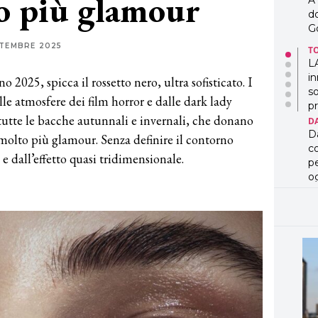
o più glamour
A
d
G
TTEMBRE 2025
T
L
in
2025, spicca il rossetto nero, ultra sofisticato. I
so
alle atmosfere dei film horror e dalle dark lady
pr
utte le bacche autunnali e invernali, che donano
D
D
lto più glamour. Senza definire il contorno
co
e dall’effetto quasi tridimensionale.
pe
og