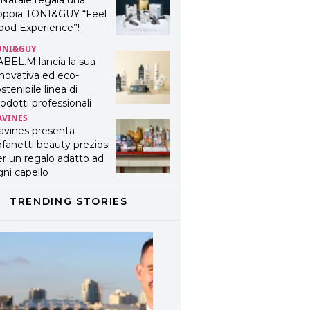
 Natale regala una
oppia TONI&GUY “Feel
ood Experience”!
ONI&GUY
ABEL.M lancia la sua
novativa ed eco-
stenibile linea di
odotti professionali
AVINES
avines presenta
fanetti beauty preziosi
r un regalo adatto ad
ni capello
TRENDING STORIES