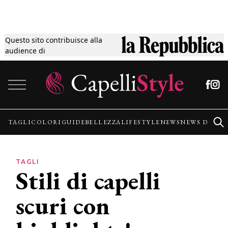
Questo sito contribuisce alla
Tagli
audience di
Vai al contenuto
Colori
Guide
TAGLI
COLORI
GUIDE
BELLEZZA
LIFESTYLE
NEWS
NEWS DALLE
Bellezza
TAGLI
Stili di capelli
Lifestyle
scuri con
News