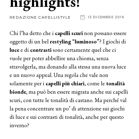
highlights!
News
REDAZIONE CAPELLISTYLE
13 DICEMBRE 2016
dalle
Chi l’ha detto che i
capelli scuri
non possano essere
aziende
oggetto di un bel
restyling
“
luminoso
”? I giochi di
luce
e di
contrasti
sono certamente quel che ci
vuole per poter abbellire una chioma, senza
stravolgerla, ma donando alla stessa una nuova luce
e un nuovo appeal. Una regola che vale non
solamente per i
capelli più chiari
, come le
tonalità
bionde,
ma può ben essere migrata anche sui capelli
scuri, con tutte le tonalità di castano. Ma perché val
la pena concentrare un po’ di attenzione sui giochi
di luce e sui contrasti di tonalità, anche per questo
inverno?