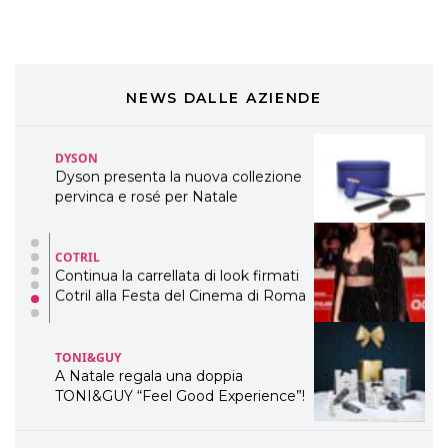
ogni capello
COSMOPROF WORLDWIDE BOLOGNA
Cosmprof Worldwide Bologna
presenta THE BEAUTY &
WELLNESS CONGRESS 2022: I
NEWS DALLE AZIENDE
TEMI
DYSON
Dyson presenta la nuova collezione
pervinca e rosé per Natale
COTRIL
Continua la carrellata di look firmati
Cotril alla Festa del Cinema di Roma
TONI&GUY
A Natale regala una doppia
TONI&GUY “Feel Good Experience”!
TONI&GUY