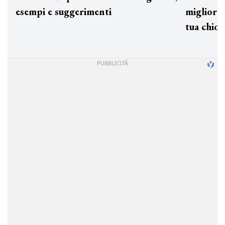
esempi e suggerimenti
miglio
tua c