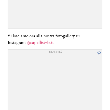
Vi lasciamo ora alla nostra fotogallery su
Instagram
@capellistyle.it
COSMOPROF WORLDWIDE BOLOGNA
Cosmprof Worldwide Bologna
presenta THE BEAUTY &
WELLNESS CONGRESS 2022: I
TEMI