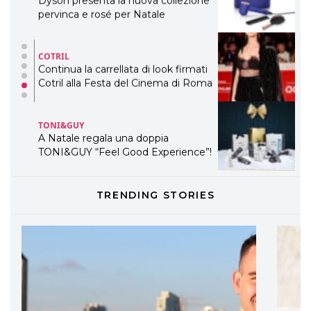
COTRIL
Continua la carrellata di look firmati
Cotril alla Festa del Cinema di Roma
TONI&GUY
A Natale regala una doppia
TONI&GUY “Feel Good Experience”!
TONI&GUY
LABEL.M lancia la sua innovativa ed
eco-sostenibile linea di prodotti
professionali
TRENDING STORIES
DAVINES
Davines presenta cofanetti beauty
preziosi per un regalo adatto ad
ogni capello