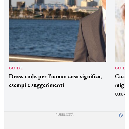
GUIDE
GUID
Dress code per l’uomo: cosa significa,
Cos'è
esempi e suggerimenti
miglio
tua c