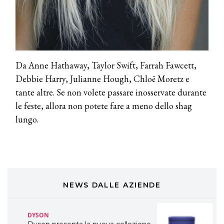
TONI&GUY
LABEL.M lancia la sua innovativa ed
eco-sostenibile linea di prodotti
professionali
Da Anne Hathaway, Taylor Swift, Farrah Fawcett,
DAVINES
Debbie Harry, Julianne Hough, Chloë Moretz e
Davines presenta cofanetti beauty
tante altre. Se non volete passare inosservate durante
preziosi per un regalo adatto ad
ogni capello
le feste, allora non potete fare a meno dello shag
lungo.
COSMOPROF WORLDWIDE BOLOGNA
Cosmprof Worldwide Bologna
presenta THE BEAUTY &
WELLNESS CONGRESS 2022: I
TEMI
DYSON
NEWS DALLE AZIENDE
Dyson presenta la nuova collezione
pervinca e rosé per Natale