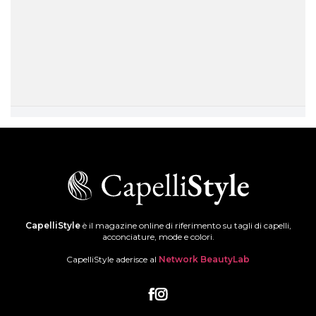
CapelliStyle
è il magazine online di riferimento su tagli di capelli,
acconciature, mode e colori.
CapelliStyle aderisce al
Network BeautyLab