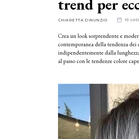
trend per ecc
News
CHIARETTA.DINUNZIO
10 LUG
dalle
Crea un look sorprendente e moderno
aziende
contemporanea della tendenza dei cap
indipendentemente dalla lunghezza, 
al passo con le tendenze colore capel