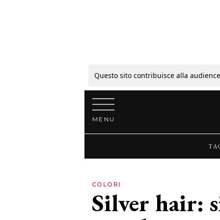
Tagli
Colori
Questo sito contribuisce alla audience
Vai al contenuto
Guide
MENU
Bellezza
TA
Lifestyle
COLORI
Silver hair: 
News