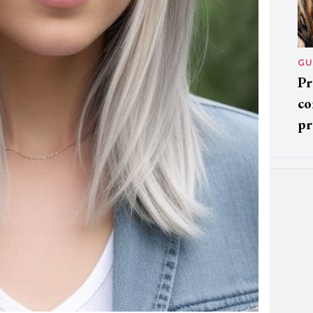
GU
Pr
co
pr