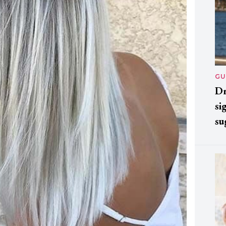
GU
Dr
si
su