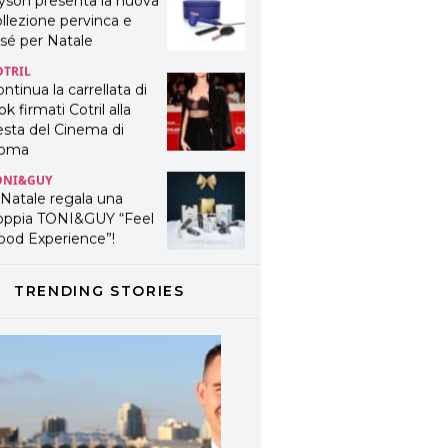
yson presenta la nuova
llezione pervinca e
sé per Natale
OTRIL
ntinua la carrellata di
ok firmati Cotril alla
esta del Cinema di
oma
ONI&GUY
 Natale regala una
oppia TONI&GUY “Feel
ood Experience”!
ONI&GUY
ABEL.M lancia la sua
TRENDING STORIES
novativa ed eco-
stenibile linea di
odotti professionali
AVINES
avines presenta
fanetti beauty preziosi
r un regalo adatto ad
ni capello