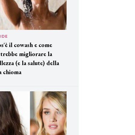
IDE
s'è il cowash e come
trebbe migliorare la
llezza (e la salute) della
a chioma