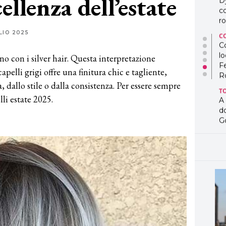
ellenza dell’estate
D
co
ro
LIO 2025
C
Co
lo
 con i silver hair. Questa interpretazione
F
elli grigi offre una finitura chic e tagliente,
R
dallo stile o dalla consistenza. Per essere sempre
T
li estate 2025.
A
d
G
T
L
in
so
pr
D
D
co
pe
og