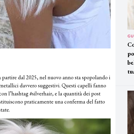
GU
Co
po
be
tu
a partire dal 2025, nel nuovo anno sta spopolando i
etallici davvero suggestivi. Questi capelli fanno
on l’hashtag #silverhair, e la quantità dei post
costituiscono praticamente una conferma del fatto
tate.