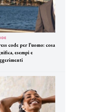
IDE
ess code per l’uomo: cosa
gnifica, esempi e
ggerimenti