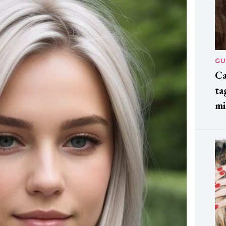
GU
Ca
ta
mi