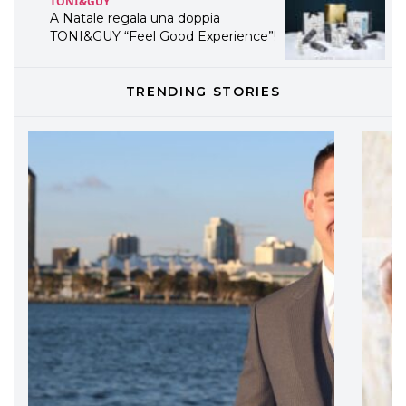
TONI&GUY
A Natale regala una doppia
TONI&GUY “Feel Good Experience”!
TONI&GUY
TRENDING STORIES
LABEL.M lancia la sua innovativa ed
eco-sostenibile linea di prodotti
professionali
DAVINES
Davines presenta cofanetti beauty
preziosi per un regalo adatto ad
ogni capello