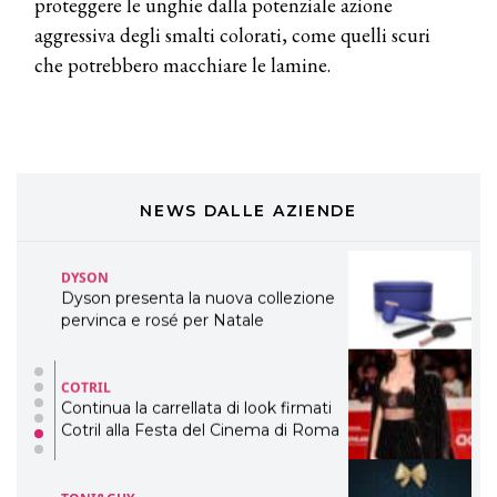
professionali
proteggere le unghie dalla potenziale azione
aggressiva degli smalti colorati, come quelli scuri
DAVINES
che potrebbero macchiare le lamine.
Davines presenta cofanetti beauty
preziosi per un regalo adatto ad
ogni capello
COSMOPROF WORLDWIDE BOLOGNA
Cosmprof Worldwide Bologna
presenta THE BEAUTY &
WELLNESS CONGRESS 2022: I
NEWS DALLE AZIENDE
TEMI
DYSON
Dyson presenta la nuova collezione
pervinca e rosé per Natale
COTRIL
Continua la carrellata di look firmati
Cotril alla Festa del Cinema di Roma