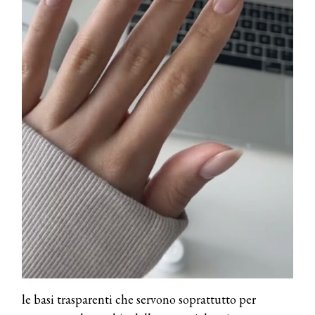
Cosmprof Worldwide Bologna
presenta THE BEAUTY &
WELLNESS CONGRESS 2022: I
TEMI
DYSON
Dyson presenta la nuova collezione
pervinca e rosé per Natale
COTRIL
Continua la carrellata di look firmati
Cotril alla Festa del Cinema di Roma
TONI&GUY
A Natale regala una doppia
TONI&GUY “Feel Good Experience”!
TONI&GUY
LABEL.M lancia la sua innovativa ed
le basi trasparenti che servono soprattutto per
eco-sostenibile linea di prodotti