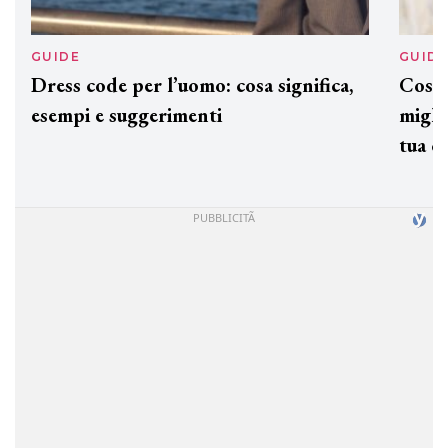
GUIDE
GUID
Dress code per l’uomo: cosa significa,
Cos'è
esempi e suggerimenti
miglio
tua c