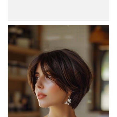
COSMOPROF WORLDWIDE BOLOGNA
Cosmprof Worldwide Bologna
presenta THE BEAUTY &
WELLNESS CONGRESS 2022: I
TEMI
DYSON
Dyson presenta la nuova collezione
pervinca e rosé per Natale
COTRIL
Continua la carrellata di look firmati
Cotril alla Festa del Cinema di Roma