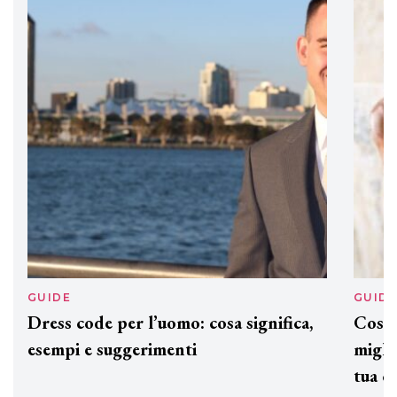
GUIDE
GUID
Dress code per l’uomo: cosa significa,
Cos'è
esempi e suggerimenti
miglio
tua c