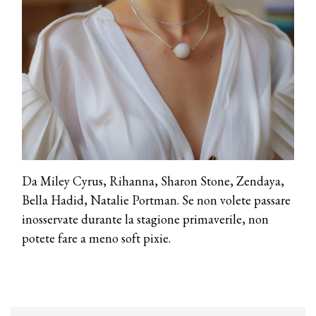
TONI&GUY
A Natale regala una doppia
TONI&GUY “Feel Good Experience”!
TONI&GUY
LABEL.M lancia la sua innovativa ed
eco-sostenibile linea di prodotti
professionali
DAVINES
Da Miley Cyrus, Rihanna, Sharon Stone, Zendaya,
Davines presenta cofanetti beauty
preziosi per un regalo adatto ad
Bella Hadid, Natalie Portman. Se non volete passare
ogni capello
inosservate durante la stagione primaverile, non
COSMOPROF WORLDWIDE BOLOGNA
potete fare a meno soft pixie.
Cosmprof Worldwide Bologna
presenta THE BEAUTY &
WELLNESS CONGRESS 2022: I
TEMI