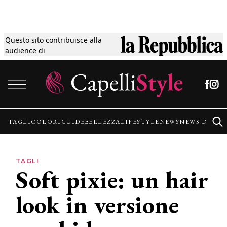
Questo sito contribuisce alla
Tagli
audience di
Vai al contenuto
Colori
Guide
TAGLI
COLORI
GUIDE
BELLEZZA
LIFESTYLE
NEWS
NEWS DALLE
Bellezza
TAGLI
Soft pixie: un hair
Lifestyle
look in versione
News