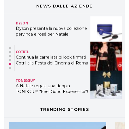
DYSON
Dyson presenta la nuova collezione
NEWS DALLE AZIENDE
pervinca e rosé per Natale
COTRIL
Continua la carrellata di look firmati
Cotril alla Festa del Cinema di Roma
TONI&GUY
A Natale regala una doppia
TONI&GUY “Feel Good Experience”!
TONI&GUY
LABEL.M lancia la sua innovativa ed
eco-sostenibile linea di prodotti
professionali
TRENDING STORIES
DAVINES
Davines presenta cofanetti beauty
preziosi per un regalo adatto ad
ogni capello