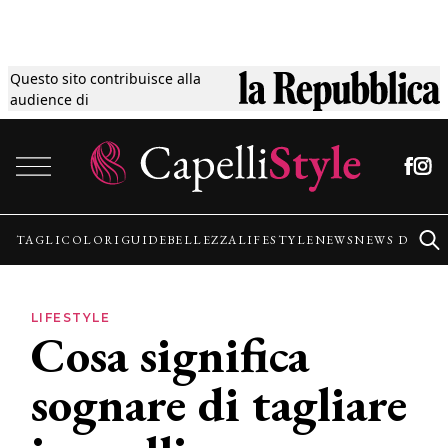
Questo sito contribuisce alla
Tagli
audience di
Vai al contenuto
Colori
Guide
TAGLI
COLORI
GUIDE
BELLEZZA
LIFESTYLE
NEWS
NEWS DALLE
Bellezza
LIFESTYLE
Cosa significa
Lifestyle
sognare di tagliare
News