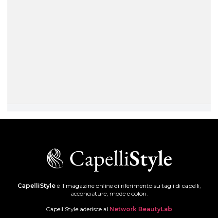
CapelliStyle
è il magazine online di riferimento su tagli di capelli,
acconciature, mode e colori.
CapelliStyle aderisce al
Network BeautyLab