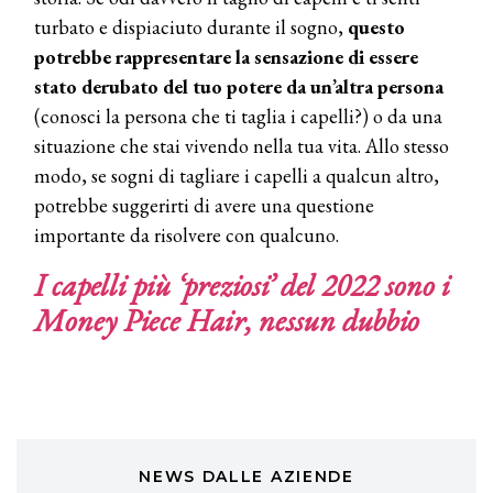
Continua la carrellata di look firmati
turbato e dispiaciuto durante il sogno,
questo
Cotril alla Festa del Cinema di Roma
potrebbe rappresentare la sensazione di essere
stato derubato del tuo potere da un’altra persona
TONI&GUY
(conosci la persona che ti taglia i capelli?) o da una
A Natale regala una doppia
situazione che stai vivendo nella tua vita. Allo stesso
TONI&GUY “Feel Good Experience”!
modo, se sogni di tagliare i capelli a qualcun altro,
potrebbe suggerirti di avere una questione
TONI&GUY
LABEL.M lancia la sua innovativa ed
importante da risolvere con qualcuno.
eco-sostenibile linea di prodotti
professionali
I capelli più ‘preziosi’ del 2022 sono i
Money Piece Hair, nessun dubbio
DAVINES
Davines presenta cofanetti beauty
preziosi per un regalo adatto ad
ogni capello
COSMOPROF WORLDWIDE BOLOGNA
Cosmprof Worldwide Bologna
presenta THE BEAUTY &
WELLNESS CONGRESS 2022: I
NEWS DALLE AZIENDE