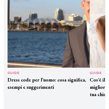
Davines presenta cofanetti beauty
preziosi per un regalo adatto ad
ogni capello
GUIDE
GUID
Dress code per l’uomo: cosa significa,
Cos'è
esempi e suggerimenti
miglio
tua c