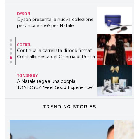
TEMI
DYSON
Dyson presenta la nuova collezione
pervinca e rosé per Natale
COTRIL
Continua la carrellata di look firmati
Cotril alla Festa del Cinema di Roma
TONI&GUY
A Natale regala una doppia
TONI&GUY “Feel Good Experience”!
TONI&GUY
TRENDING STORIES
LABEL.M lancia la sua innovativa ed
eco-sostenibile linea di prodotti
professionali
DAVINES