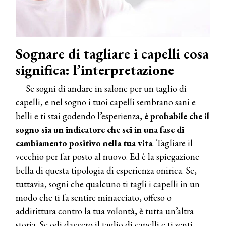
Sognare di tagliare i capelli cosa
significa: l’interpretazione
Se sogni di andare in salone per un taglio di
capelli, e nel sogno i tuoi capelli sembrano sani e
COSMOPROF WORLDWIDE BOLOGNA
belli e ti stai godendo l’esperienza,
è probabile che il
Cosmprof Worldwide Bologna
sogno sia un indicatore che sei in una fase di
presenta THE BEAUTY &
cambiamento positivo nella tua vita
. Tagliare il
WELLNESS CONGRESS 2022: I
TEMI
vecchio per far posto al nuovo. Ed è la spiegazione
bella di questa tipologia di esperienza onirica. Se,
DYSON
tuttavia, sogni che qualcuno ti tagli i capelli in un
Dyson presenta la nuova collezione
pervinca e rosé per Natale
modo che ti fa sentire minacciato, offeso o
addirittura contro la tua volontà, è tutta un’altra
storia. Se odi davvero il taglio di capelli e ti senti
COTRIL