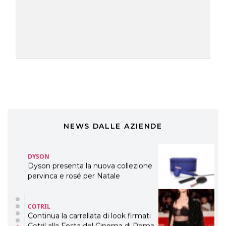
eco-sostenibile linea di prodotti
professionali
DAVINES
Davines presenta cofanetti beauty
preziosi per un regalo adatto ad
ogni capello
COSMOPROF WORLDWIDE BOLOGNA
Cosmprof Worldwide Bologna
presenta THE BEAUTY &
WELLNESS CONGRESS 2022: I
TEMI
NEWS DALLE AZIENDE
DYSON
Dyson presenta la nuova collezione
pervinca e rosé per Natale
COTRIL
Continua la carrellata di look firmati
Cotril alla Festa del Cinema di Roma