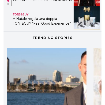
TONI&GUY
A Natale regala una doppia
TONI&GUY “Feel Good Experience”!
TONI&GUY
LABEL.M lancia la sua innovativa ed
eco-sostenibile linea di prodotti
TRENDING STORIES
professionali
DAVINES
Davines presenta cofanetti beauty
preziosi per un regalo adatto ad
ogni capello