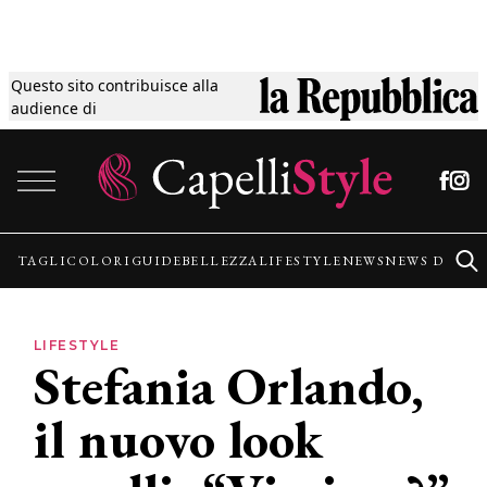
Questo sito contribuisce alla
Tagli
audience di
Vai al contenuto
Colori
Guide
TAGLI
COLORI
GUIDE
BELLEZZA
LIFESTYLE
NEWS
NEWS DALLE
Bellezza
LIFESTYLE
Stefania Orlando,
Lifestyle
il nuovo look
News