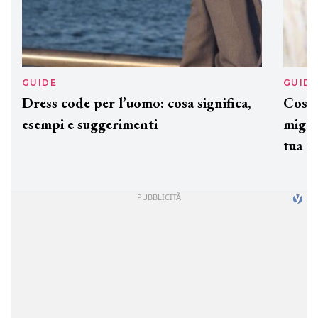
GUIDE
GUID
Dress code per l’uomo: cosa significa,
Cos'è
esempi e suggerimenti
miglio
tua c