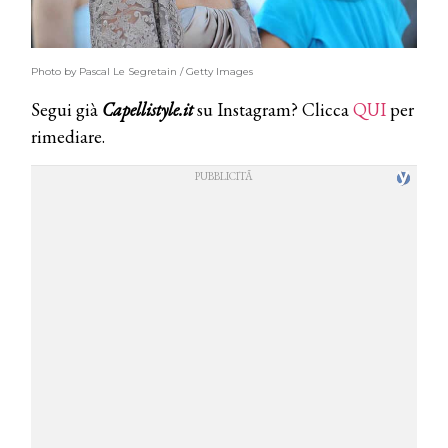
Photo by Pascal Le Segretain / Getty Images
Segui già
Capellistyle.it
su Instagram? Clicca
QUI
per
rimediare.
COSMOPROF WORLDWIDE BOLOGNA
Cosmprof Worldwide Bologna
presenta THE BEAUTY &
WELLNESS CONGRESS 2022: I
TEMI
DYSON
Dyson presenta la nuova collezione