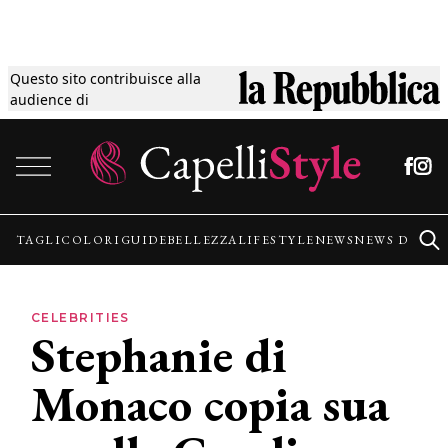
Questo sito contribuisce alla
Tagli
audience di
Vai al contenuto
Colori
Guide
TAGLI
COLORI
GUIDE
BELLEZZA
LIFESTYLE
NEWS
NEWS DALLE
Bellezza
CELEBRITIES
Stephanie di
Lifestyle
Monaco copia sua
News