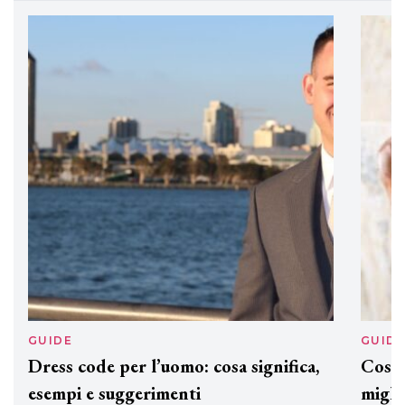
eco-sostenibile linea di prodotti
professionali
DAVINES
Davines presenta cofanetti beauty
preziosi per un regalo adatto ad
ogni capello
GUIDE
GUID
Dress code per l’uomo: cosa significa,
Cos'è
esempi e suggerimenti
miglio