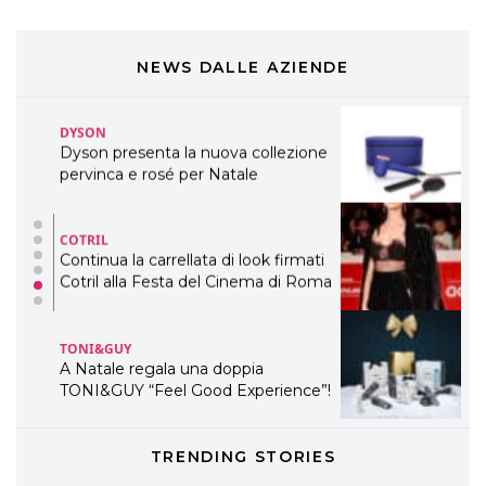
COSMOPROF WORLDWIDE BOLOGNA
Cosmprof Worldwide Bologna
presenta THE BEAUTY &
WELLNESS CONGRESS 2022: I
NEWS DALLE AZIENDE
TEMI
DYSON
Dyson presenta la nuova collezione
pervinca e rosé per Natale
COTRIL
Continua la carrellata di look firmati
Cotril alla Festa del Cinema di Roma
TONI&GUY
A Natale regala una doppia
TONI&GUY “Feel Good Experience”!
TONI&GUY
TRENDING STORIES
LABEL.M lancia la sua innovativa ed