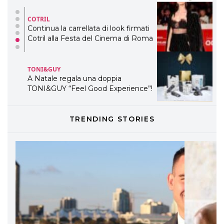
COTRIL
Continua la carrellata di look firmati
Cotril alla Festa del Cinema di Roma
TONI&GUY
A Natale regala una doppia
TONI&GUY “Feel Good Experience”!
TONI&GUY
TRENDING STORIES
LABEL.M lancia la sua innovativa ed
eco-sostenibile linea di prodotti
professionali
DAVINES
Davines presenta cofanetti beauty
preziosi per un regalo adatto ad
ogni capello