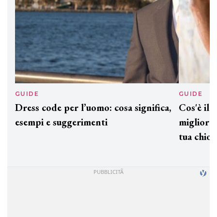
GUIDE
GUID
Dress code per l’uomo: cosa significa,
Cos'è
esempi e suggerimenti
miglio
tua c