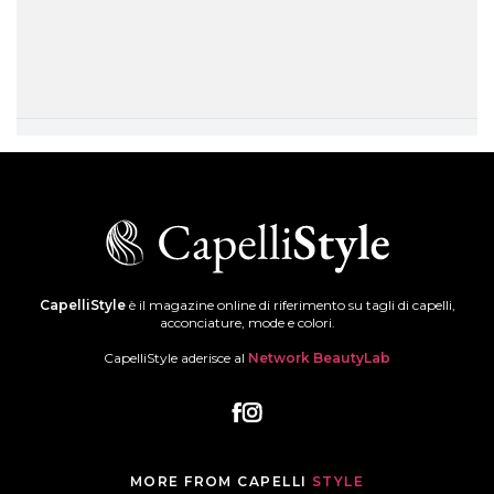
CapelliStyle
è il magazine online di riferimento su tagli di capelli,
acconciature, mode e colori.
CapelliStyle aderisce al
Network BeautyLab
MORE FROM CAPELLI
STYLE