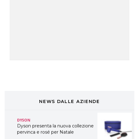
A Natale regala una doppia
TONI&GUY “Feel Good Experience”!
TONI&GUY
LABEL.M lancia la sua innovativa ed
eco-sostenibile linea di prodotti
professionali
DAVINES
Davines presenta cofanetti beauty
preziosi per un regalo adatto ad
ogni capello
COSMOPROF WORLDWIDE BOLOGNA
Cosmprof Worldwide Bologna
presenta THE BEAUTY &
WELLNESS CONGRESS 2022: I
NEWS DALLE AZIENDE
TEMI
DYSON
Dyson presenta la nuova collezione
pervinca e rosé per Natale