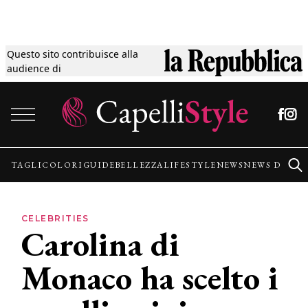
Questo sito contribuisce alla
Tagli
audience di
Vai al contenuto
Colori
Guide
TAGLI
COLORI
GUIDE
BELLEZZA
LIFESTYLE
NEWS
NEWS DALLE
Bellezza
CELEBRITIES
Carolina di
Lifestyle
Monaco ha scelto i
News