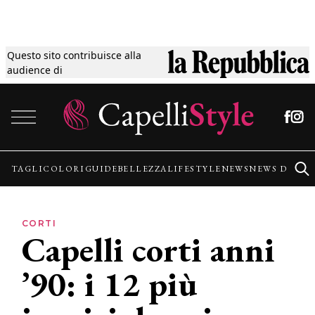
Questo sito contribuisce alla
Tagli
audience di
Vai al contenuto
Colori
Guide
TAGLI
COLORI
GUIDE
BELLEZZA
LIFESTYLE
NEWS
NEWS DALLE
Bellezza
CORTI
Capelli corti anni
Lifestyle
’90: i 12 più
News