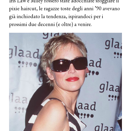
Iris Law e Miley fossero state adocchiate sfoggiare il
pixie haircut, le ragazze toste degli anni ’90 avevano
già inchiodato la tendenza, ispirandoci per i
prossimi due decenni (e oltre) a venire.