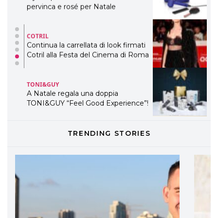
Cotril alla Festa del Cinema di Roma
TONI&GUY
A Natale regala una doppia
TONI&GUY “Feel Good Experience”!
TONI&GUY
LABEL.M lancia la sua innovativa ed
eco-sostenibile linea di prodotti
professionali
DAVINES
TRENDING STORIES
Davines presenta cofanetti beauty
preziosi per un regalo adatto ad
ogni capello