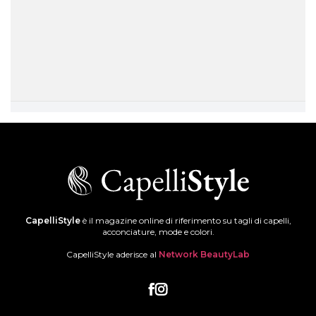
CapelliStyle
è il magazine online di riferimento su tagli di capelli,
acconciature, mode e colori.
CapelliStyle aderisce al
Network BeautyLab