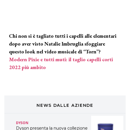
TONI&GUY
LABEL.M lancia la sua innovativa ed
eco-sostenibile linea di prodotti
professionali
DAVINES
Chi non si è tagliato tutti i capelli alle elementari
Davines presenta cofanetti beauty
dopo aver visto Natalie Imbruglia sfoggiare
preziosi per un regalo adatto ad
ogni capello
questo look nel video musicale di “Torn”?
Modern Pixie e tutti muti: il taglio capelli corti
COSMOPROF WORLDWIDE BOLOGNA
Cosmprof Worldwide Bologna
2022 più ambito
presenta THE BEAUTY &
WELLNESS CONGRESS 2022: I
TEMI
DYSON
Dyson presenta la nuova collezione
pervinca e rosé per Natale
NEWS DALLE AZIENDE
COTRIL
Continua la carrellata di look firmati