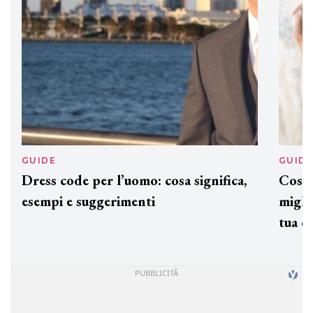
GUIDE
GUID
Dress code per l’uomo: cosa significa,
Cos'è
esempi e suggerimenti
miglio
tua c