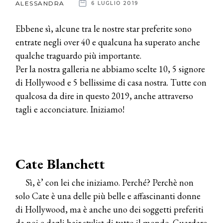
ALESSANDRA
6 LUGLIO 2019
News
Ebbene sì, alcune tra le nostre star preferite sono
entrate negli over 40 e qualcuna ha superato anche
dalle
qualche traguardo più importante.
aziende
Per la nostra galleria ne abbiamo scelte 10, 5 signore
di Hollywood e 5 bellissime di casa nostra. Tutte con
qualcosa da dire in questo 2019, anche attraverso
tagli e acconciature. Iniziamo!
Cate Blanchett
Sì, è’ con lei che iniziamo. Perché? Perchè non
solo Cate è una delle più belle e affascinanti donne
di Hollywood, ma è anche uno dei soggetti preferiti
da noi e dagli hair stylist di tutto il mondo. Guardare