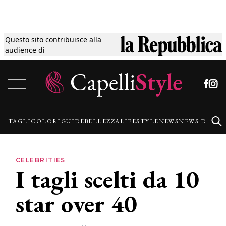
Questo sito contribuisce alla
Tagli
audience di
Vai al contenuto
Colori
Guide
TAGLI
COLORI
GUIDE
BELLEZZA
LIFESTYLE
NEWS
NEWS DALLE
Bellezza
CELEBRITIES
I tagli scelti da 10
Lifestyle
star over 40
News