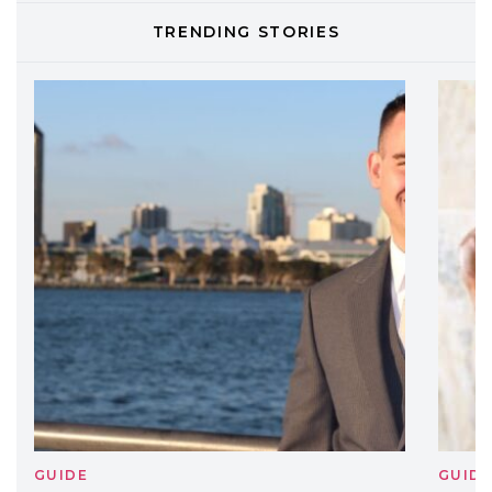
DAVINES
TRENDING STORIES
Davines presenta cofanetti beauty
preziosi per un regalo adatto ad
ogni capello
GUIDE
GUID