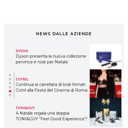
WELLNESS CONGRESS 2022: I
TEMI
DYSON
Dyson presenta la nuova collezione
pervinca e rosé per Natale
NEWS DALLE AZIENDE
COTRIL
Continua la carrellata di look firmati
Cotril alla Festa del Cinema di Roma
TONI&GUY
A Natale regala una doppia
TONI&GUY “Feel Good Experience”!
TONI&GUY
LABEL.M lancia la sua innovativa ed
eco-sostenibile linea di prodotti
professionali