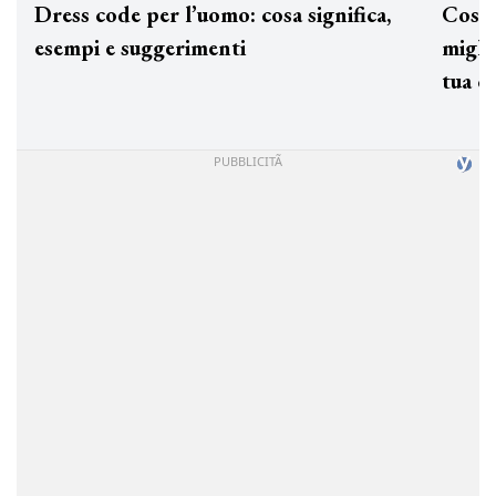
Dress code per l’uomo: cosa significa,
Cos'è
esempi e suggerimenti
miglio
tua c