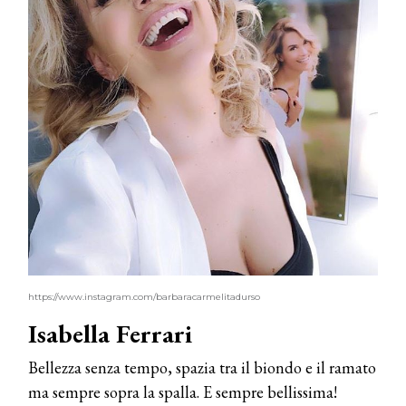
COSMOPROF WORLDWIDE BOLOGNA
Cosmprof Worldwide Bologna
presenta THE BEAUTY &
WELLNESS CONGRESS 2022: I
https://www.instagram.com/barbaracarmelitadurso
TEMI
Isabella Ferrari
DYSON
Dyson presenta la nuova collezione
Bellezza senza tempo, spazia tra il biondo e il ramato
pervinca e rosé per Natale
ma sempre sopra la spalla. E sempre bellissima!