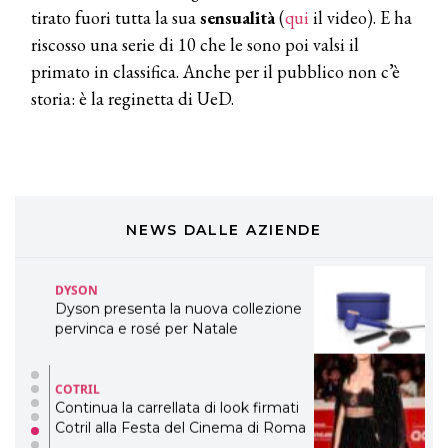
LABEL.M lancia la sua innovativa ed
tirato fuori tutta la sua
sensualità
(
qui
il video). E ha
eco-sostenibile linea di prodotti
professionali
riscosso una serie di 10 che le sono poi valsi il
primato in classifica. Anche per il pubblico non c’è
DAVINES
storia: è la reginetta di UeD.
Davines presenta cofanetti beauty
preziosi per un regalo adatto ad
ogni capello
COSMOPROF WORLDWIDE BOLOGNA
Cosmprof Worldwide Bologna
presenta THE BEAUTY &
WELLNESS CONGRESS 2022: I
NEWS DALLE AZIENDE
TEMI
DYSON
Dyson presenta la nuova collezione
pervinca e rosé per Natale
COTRIL
Continua la carrellata di look firmati
Cotril alla Festa del Cinema di Roma