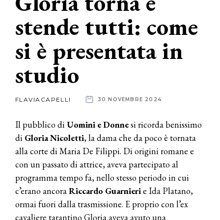
Gloria torna e
stende tutti: come
News
si è presentata in
dalle
aziende
studio
FLAVIACAPELLI
30 NOVEMBRE 2024
Il pubblico di
Uomini e Donne
si ricorda benissimo
di
Gloria Nicoletti
, la dama che da poco è tornata
alla corte di Maria De Filippi. Di origini romane e
con un passato di attrice, aveva partecipato al
programma tempo fa, nello stesso periodo in cui
c’erano ancora
Riccardo Guarnieri
e Ida Platano,
ormai fuori dalla trasmissione. E proprio con l’ex
cavaliere tarantino Gloria aveva avuto una