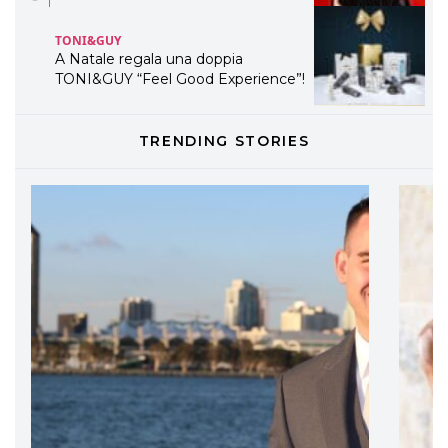
TONI&GUY
A Natale regala una doppia
TONI&GUY “Feel Good Experience”!
TONI&GUY
TRENDING STORIES
LABEL.M lancia la sua innovativa ed
eco-sostenibile linea di prodotti
professionali
DAVINES
Davines presenta cofanetti beauty
preziosi per un regalo adatto ad
ogni capello