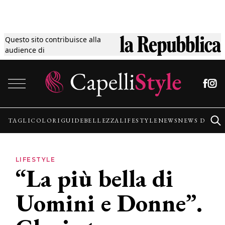
Questo sito contribuisce alla
Tagli
audience di
Vai al contenuto
Colori
Guide
TAGLI
COLORI
GUIDE
BELLEZZA
LIFESTYLE
NEWS
NEWS DALLE
Bellezza
LIFESTYLE
“La più bella di
Lifestyle
Uomini e Donne”.
News