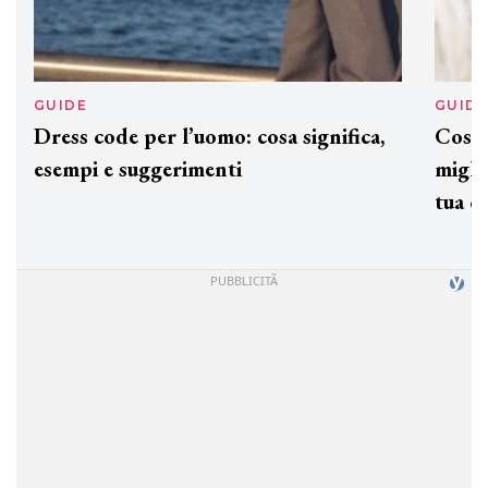
GUIDE
GUID
Dress code per l’uomo: cosa significa,
Cos'è
esempi e suggerimenti
miglio
tua c