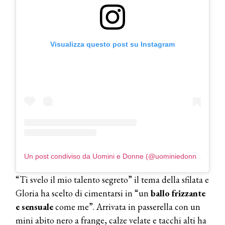
COSMOPROF WORLDWIDE BOLOGNA
Cosmprof Worldwide Bologna
presenta THE BEAUTY &
WELLNESS CONGRESS 2022: I
Visualizza questo post su Instagram
TEMI
DYSON
Dyson presenta la nuova collezione
pervinca e rosé per Natale
COTRIL
Continua la carrellata di look firmati
Cotril alla Festa del Cinema di Roma
Un post condiviso da Uomini e Donne (@uominiedonne)
TONI&GUY
“Ti svelo il mio talento segreto” il tema della sfilata e
A Natale regala una doppia
TONI&GUY “Feel Good Experience”!
Gloria ha scelto di cimentarsi in “un
ballo frizzante
e sensuale
come me”. Arrivata in passerella con un
TONI&GUY
mini abito nero a frange, calze velate e tacchi alti ha