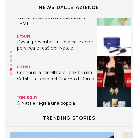
presenta THE BEAUTY &
WELLNESS CONGRESS 2022: I
NEWS DALLE AZIENDE
TEMI
DYSON
Dyson presenta la nuova collezione
pervinca e rosé per Natale
COTRIL
Continua la carrellata di look firmati
Cotril alla Festa del Cinema di Roma
TONI&GUY
A Natale regala una doppia
TONI&GUY “Feel Good Experience”!
TONI&GUY
TRENDING STORIES
LABEL.M lancia la sua innovativa ed
eco-sostenibile linea di prodotti
professionali