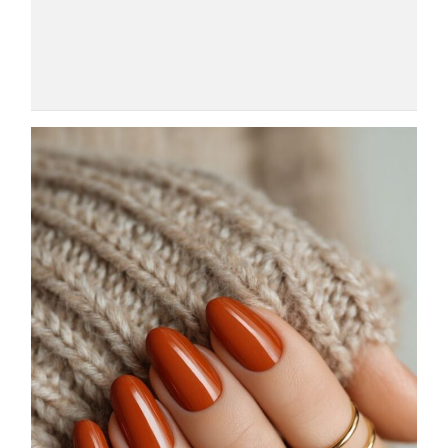
COSMOPROF WORLDWIDE BOLOGNA
Cosmprof Worldwide Bologna
presenta THE BEAUTY &
WELLNESS CONGRESS 2022: I
TEMI
DYSON
Dyson presenta la nuova collezione
pervinca e rosé per Natale