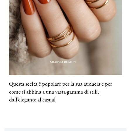
COTRIL
Continua la carrellata di look firmati
Cotril alla Festa del Cinema di Roma
TONI&GUY
A Natale regala una doppia
TONI&GUY “Feel Good Experience”!
TONI&GUY
LABEL.M lancia la sua innovativa ed
eco-sostenibile linea di prodotti
professionali
Questa scelta è popolare per la sua audacia e per
come si abbina a una vasta gamma di stili,
DAVINES
dall’elegante al casual.
Davines presenta cofanetti beauty
preziosi per un regalo adatto ad
ogni capello
COSMOPROF WORLDWIDE BOLOGNA
Cosmprof Worldwide Bologna