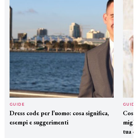
DAVINES
Davines presenta cofanetti beauty
preziosi per un regalo adatto ad
ogni capello
GUIDE
GUID
Dress code per l’uomo: cosa significa,
Cos'è
esempi e suggerimenti
miglio
tua c