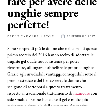
fare per avere delle
unghie sempre
News
perfette!
dalle
aziende
REDAZIONE CAPELLISTYLE
25 FEBBRAIO 2017
Sono sempre di più le donne che nel corso di questo
primo scorcio del 2016 hanno scelto di adottare le
unghie gel
quale nuovo sistema per poter
ricostruire, allungare e abbellire le proprie unghie.
Grazie agli invidiabili
vantaggi
conseguibili sotto il
profilo estetico e del benesseere, le donne che
scelgono di sottoporsi a questo trattamento –
rispetto al tradizionale trattamento di
manicure
con
solo smalto – sanno bene che il gel è molto più
resistente e durevole delle consuete alternative,