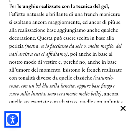
Per
le unghie realizzate con la tecnica del gel
,
l’effetto naturale e brillante di una french manicure
si esaltano ancora maggiormente, ed ancor di più se
alla realizzazione base aggiungiamo anche qualche
decorazione. Questa può essere scelta in base alla
perizia
(nostra, se lo facciamo da sole o, molto meglio, del
nail artist a cui ci affidiamo)
, poi anche in base al
nostro modo di vestire e, perché no, anche in base
all’umore del momento. Esistono le french realizzate
con tonalità diverse da quelle classiche
(naturale-
rossa, con un bel blu sulla lunetta, oppure base fango e
scuro sulla lunetta, sono veramente molto belle)
, ancora
quelle accessoriate con gli strass, quelle con un’unica
unghia con decorazioni e le altre senza (sottotono),
oppure quelle abbellite con glitter o qualche altro
effetto realizzato con pennelli.