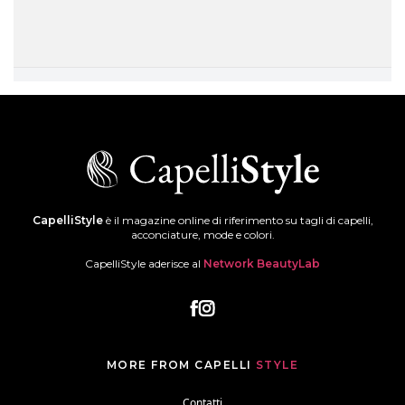
CapelliStyle
è il magazine online di riferimento su tagli di capelli,
acconciature, mode e colori.
CapelliStyle aderisce al
Network BeautyLab
MORE FROM CAPELLI
STYLE
Contatti