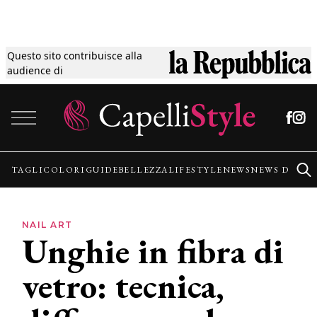
Questo sito contribuisce alla
Tagli
audience di
Vai al contenuto
Colori
Guide
TAGLI
COLORI
GUIDE
BELLEZZA
LIFESTYLE
NEWS
NEWS DALLE
Bellezza
NAIL ART
Unghie in fibra di
Lifestyle
vetro: tecnica,
News