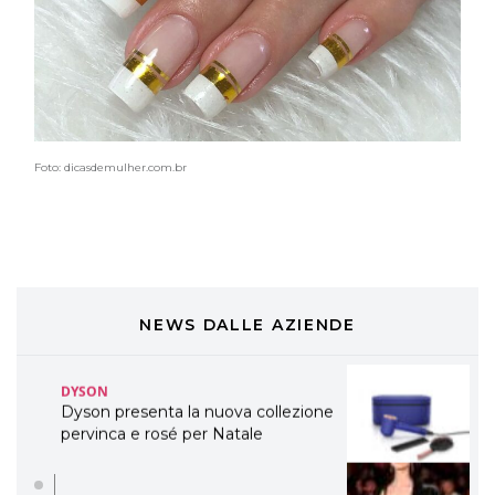
TONI&GUY
LABEL.M lancia la sua innovativa ed
eco-sostenibile linea di prodotti
professionali
DAVINES
Davines presenta cofanetti beauty
Foto: dicasdemulher.com.br
preziosi per un regalo adatto ad
ogni capello
COSMOPROF WORLDWIDE BOLOGNA
Cosmprof Worldwide Bologna
presenta THE BEAUTY &
WELLNESS CONGRESS 2022: I
TEMI
NEWS DALLE AZIENDE
DYSON
Dyson presenta la nuova collezione
pervinca e rosé per Natale
COTRIL