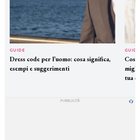
GUIDE
GUID
Dress code per l’uomo: cosa significa,
Cos'è
esempi e suggerimenti
miglio
tua c