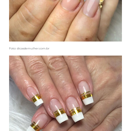
COSMOPROF WORLDWIDE BOLOGNA
Cosmprof Worldwide Bologna
presenta THE BEAUTY &
WELLNESS CONGRESS 2022: I
TEMI
Foto: dicasdemulher.com.br
DYSON
Dyson presenta la nuova collezione
pervinca e rosé per Natale
COTRIL
Continua la carrellata di look firmati
Cotril alla Festa del Cinema di Roma
TONI&GUY
A Natale regala una doppia
TONI&GUY “Feel Good Experience”!