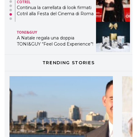
Continua la carrellata di look firmati
Cotril alla Festa del Cinema di Roma
TONI&GUY
A Natale regala una doppia
TONI&GUY “Feel Good Experience”!
TONI&GUY
LABEL.M lancia la sua innovativa ed
TRENDING STORIES
eco-sostenibile linea di prodotti
professionali
DAVINES
Davines presenta cofanetti beauty
preziosi per un regalo adatto ad
ogni capello