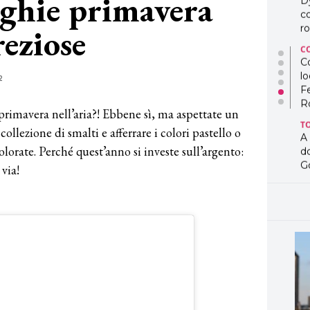
unghie primavera
D
co
eziose
ro
C
Co
lo
2
F
R
 primavera nell’aria?! Ebbene sì, ma aspettate un
T
ollezione di smalti e afferrare i colori pastello o
A
olorate. Perché quest’anno si investe sull’argento:
d
G
via!
T
L
in
so
pr
D
D
co
pe
og