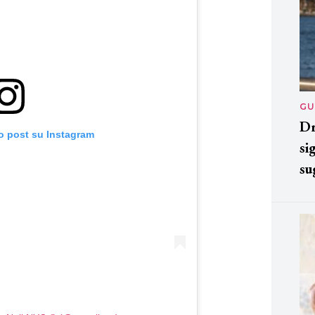
GU
Dr
o post su Instagram
si
su