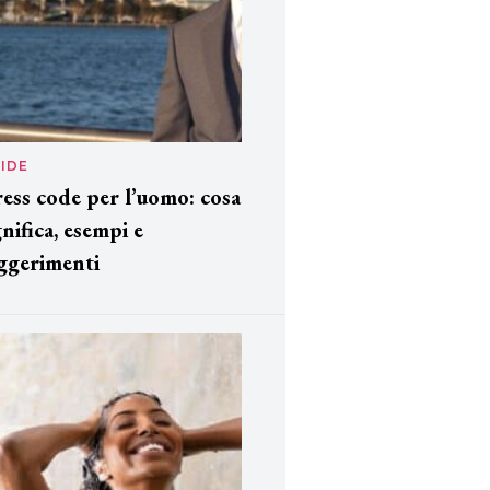
IDE
ess code per l’uomo: cosa
gnifica, esempi e
ggerimenti