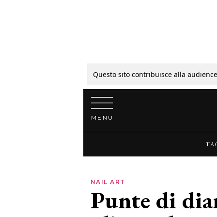
Tagli
Colori
Questo sito contribuisce alla audience
Vai al contenuto
Guide
MENU
Bellezza
TA
Lifestyle
NAIL ART
Punte di dia
News