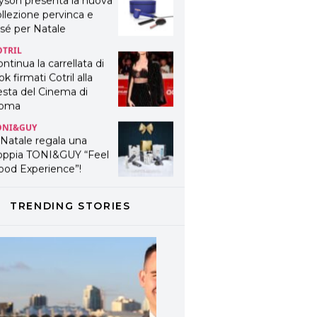
yson presenta la nuova
llezione pervinca e
sé per Natale
OTRIL
ntinua la carrellata di
ok firmati Cotril alla
esta del Cinema di
oma
ONI&GUY
 Natale regala una
oppia TONI&GUY “Feel
ood Experience”!
ONI&GUY
ABEL.M lancia la sua
TRENDING STORIES
novativa ed eco-
stenibile linea di
odotti professionali
AVINES
avines presenta
fanetti beauty preziosi
r un regalo adatto ad
ni capello