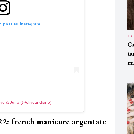
o post su Instagram
GU
Ca
ta
mi
live & June (@oliveandjune)
2: french manicure argentate