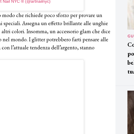
rt Nail NYC ® (@artnailnyc)
 modo che richiede poco sforzo per provare un
 speciali. Assegna un effetto brillante alle unghie
i altri colori. Insomma, un accessorio glam che dice
GU
nel mondo. I glitter potrebbero farti pensare alle
Co
a con l’attuale tendenza dell’argento, stanno
po
be
tu