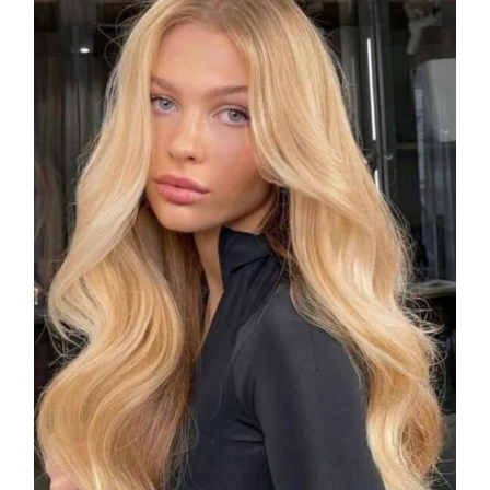
COSMOPROF WORLDWIDE BOLOGNA
Cosmprof Worldwide Bologna
presenta THE BEAUTY &
WELLNESS CONGRESS 2022: I
TEMI
DYSON
Dyson presenta la nuova collezione
pervinca e rosé per Natale
COTRIL
Continua la carrellata di look firmati
Cotril alla Festa del Cinema di Roma