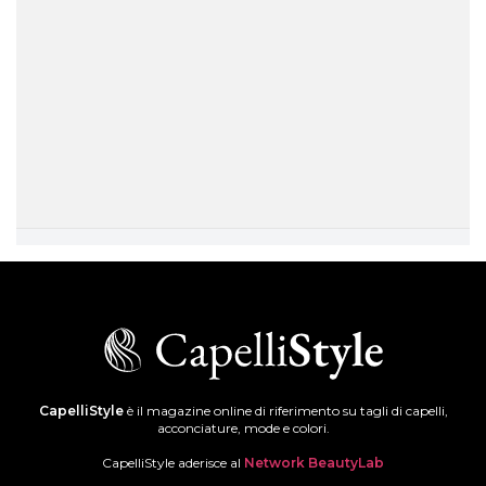
CapelliStyle
è il magazine online di riferimento su tagli di capelli,
acconciature, mode e colori.
CapelliStyle aderisce al
Network BeautyLab