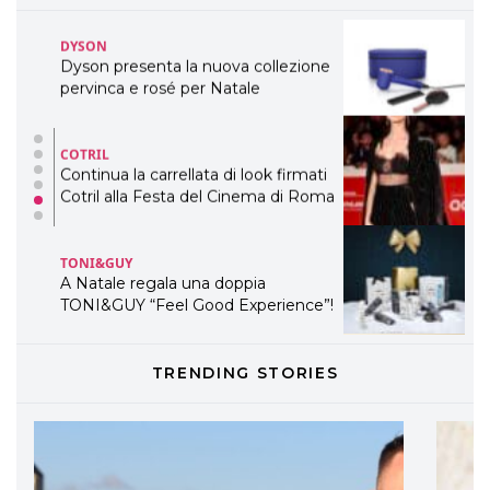
DYSON
Dyson presenta la nuova collezione
pervinca e rosé per Natale
COTRIL
Continua la carrellata di look firmati
Cotril alla Festa del Cinema di Roma
TONI&GUY
A Natale regala una doppia
TONI&GUY “Feel Good Experience”!
TONI&GUY
LABEL.M lancia la sua innovativa ed
eco-sostenibile linea di prodotti
TRENDING STORIES
professionali
DAVINES
Davines presenta cofanetti beauty
preziosi per un regalo adatto ad