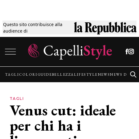
Questo sito contribuisce alla
Tagli
audience di
Vai al contenuto
Colori
Guide
TAGLI
COLORI
GUIDE
BELLEZZA
LIFESTYLE
NEWS
NEWS DALLE
Bellezza
TAGLI
Venus cut: ideale
Lifestyle
per chi ha i
News