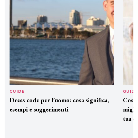
ogni capello
GUIDE
GUID
Dress code per l’uomo: cosa significa,
Cos'è
esempi e suggerimenti
miglio
tua c