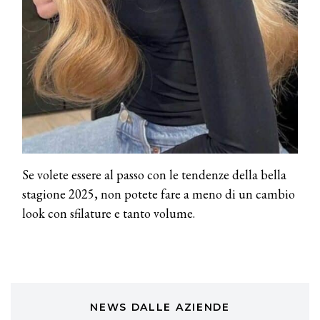
TONI&GUY
A Natale regala una doppia
TONI&GUY “Feel Good Experience”!
TONI&GUY
LABEL.M lancia la sua innovativa ed
eco-sostenibile linea di prodotti
professionali
Se volete essere al passo con le tendenze della bella
DAVINES
Davines presenta cofanetti beauty
stagione 2025, non potete fare a meno di un cambio
preziosi per un regalo adatto ad
look con sfilature e tanto volume.
ogni capello
COSMOPROF WORLDWIDE BOLOGNA
Cosmprof Worldwide Bologna
presenta THE BEAUTY &
WELLNESS CONGRESS 2022: I
TEMI
NEWS DALLE AZIENDE