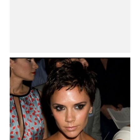
COSMOPROF WORLDWIDE BOLOGNA
Cosmprof Worldwide Bologna
presenta THE BEAUTY &
WELLNESS CONGRESS 2022: I
TEMI
DYSON