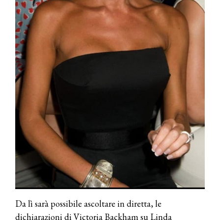
Dyson presenta la nuova collezione
pervinca e rosé per Natale
COTRIL
Continua la carrellata di look firmati
Cotril alla Festa del Cinema di Roma
TONI&GUY
A Natale regala una doppia
TONI&GUY “Feel Good Experience”!
TONI&GUY
LABEL.M lancia la sua innovativa ed
eco-sostenibile linea di prodotti
professionali
DAVINES
Davines presenta cofanetti beauty
preziosi per un regalo adatto ad
Da lì sarà possibile ascoltare in diretta, le
ogni capello
dichiarazioni di Victoria Backham su Linda