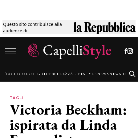
Questo sito contribuisce alla
Tagli
audience di
Vai al contenuto
Colori
Guide
TAGLI
COLORI
GUIDE
BELLEZZA
LIFESTYLE
NEWS
NEWS DALLE
Bellezza
TAGLI
Victoria Beckham:
Lifestyle
ispirata da Linda
News