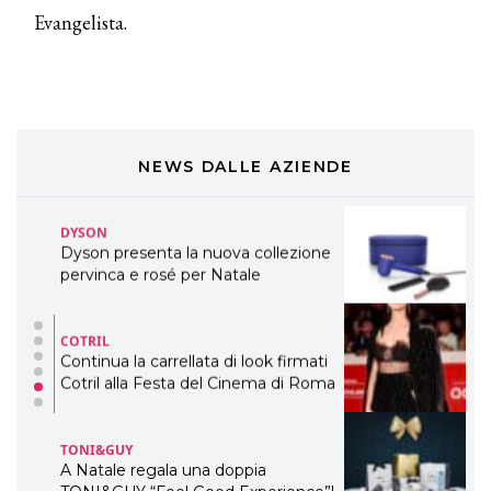
COSMOPROF WORLDWIDE BOLOGNA
Evangelista.
Cosmprof Worldwide Bologna
presenta THE BEAUTY &
WELLNESS CONGRESS 2022: I
TEMI
DYSON
Dyson presenta la nuova collezione
NEWS DALLE AZIENDE
pervinca e rosé per Natale
COTRIL
Continua la carrellata di look firmati
Cotril alla Festa del Cinema di Roma
TONI&GUY
A Natale regala una doppia
TONI&GUY “Feel Good Experience”!
TONI&GUY
LABEL.M lancia la sua innovativa ed