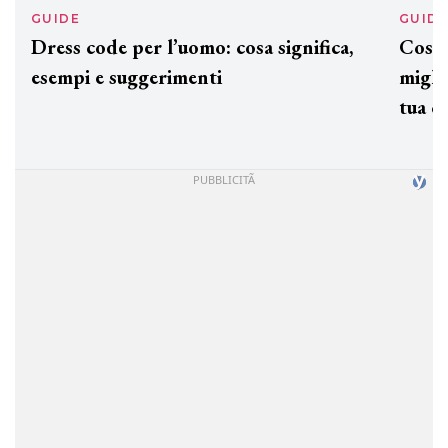
GUIDE
GUID
Dress code per l’uomo: cosa significa,
Cos'è
esempi e suggerimenti
miglio
tua c