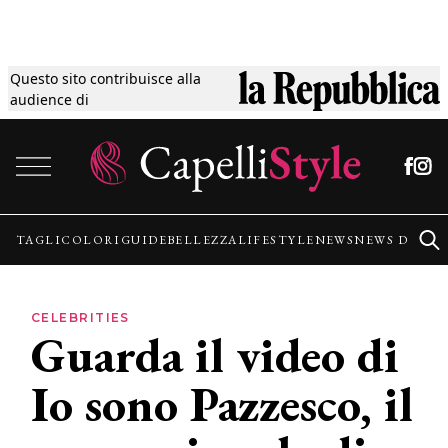
Questo sito contribuisce alla
Tagli
audience di
Vai al contenuto
Colori
Guide
TAGLI
COLORI
GUIDE
BELLEZZA
LIFESTYLE
NEWS
NEWS DALLE
Bellezza
CELEBRITIES
Guarda il video di
Lifestyle
Io sono Pazzesco, il
News