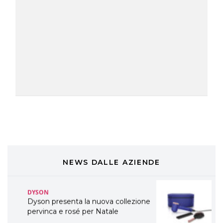
A Natale regala una doppia
TONI&GUY “Feel Good Experience”!
TONI&GUY
LABEL.M lancia la sua innovativa ed
eco-sostenibile linea di prodotti
professionali
DAVINES
Davines presenta cofanetti beauty
preziosi per un regalo adatto ad
ogni capello
COSMOPROF WORLDWIDE BOLOGNA
Cosmprof Worldwide Bologna
presenta THE BEAUTY &
WELLNESS CONGRESS 2022: I
NEWS DALLE AZIENDE
TEMI
DYSON
Dyson presenta la nuova collezione
pervinca e rosé per Natale