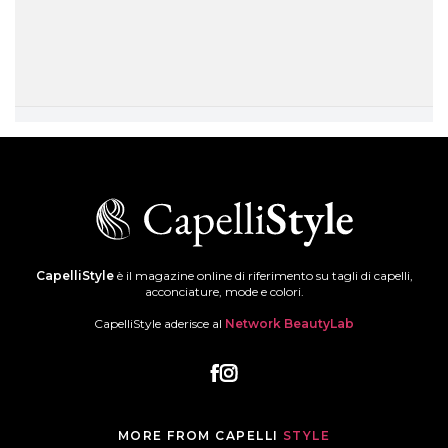
CapelliStyle
è il magazine online di riferimento su tagli di capelli,
acconciature, mode e colori.
CapelliStyle aderisce al
Network BeautyLab
MORE FROM CAPELLI
STYLE