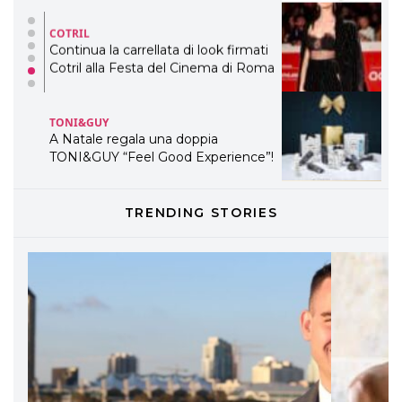
COTRIL
Continua la carrellata di look firmati
Cotril alla Festa del Cinema di Roma
TONI&GUY
A Natale regala una doppia
TONI&GUY “Feel Good Experience”!
TONI&GUY
TRENDING STORIES
LABEL.M lancia la sua innovativa ed
eco-sostenibile linea di prodotti
professionali
DAVINES
Davines presenta cofanetti beauty
preziosi per un regalo adatto ad
ogni capello