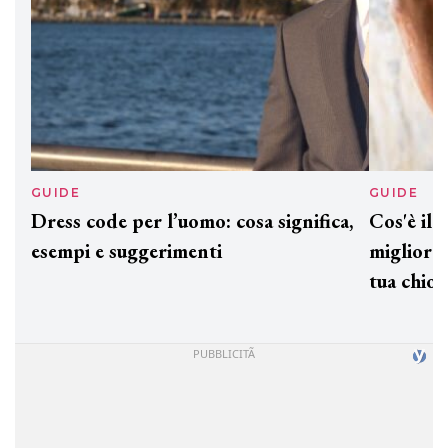
GUIDE
GUID
Dress code per l’uomo: cosa significa,
Cos'è
esempi e suggerimenti
miglio
tua c