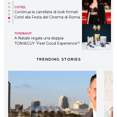
COTRIL
Continua la carrellata di look firmati
Cotril alla Festa del Cinema di Roma
TONI&GUY
A Natale regala una doppia
TONI&GUY “Feel Good Experience”!
TONI&GUY
TRENDING STORIES
LABEL.M lancia la sua innovativa ed
eco-sostenibile linea di prodotti
professionali
DAVINES
Davines presenta cofanetti beauty
preziosi per un regalo adatto ad
ogni capello