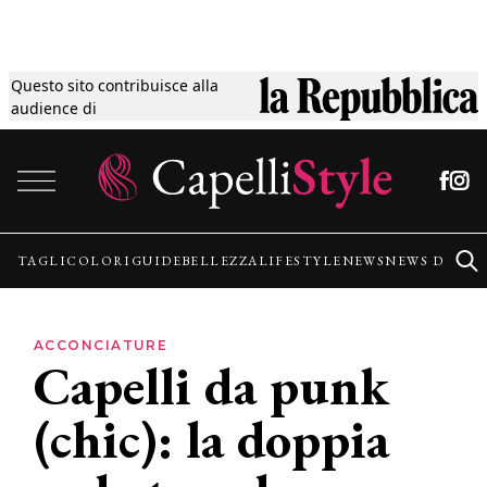
Questo sito contribuisce alla
Tagli
audience di
Vai al contenuto
Colori
Guide
TAGLI
COLORI
GUIDE
BELLEZZA
LIFESTYLE
NEWS
NEWS DALLE
Bellezza
ACCONCIATURE
Capelli da punk
Lifestyle
(chic): la doppia
News