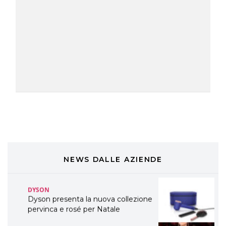
TONI&GUY “Feel Good Experience”!
TONI&GUY
LABEL.M lancia la sua innovativa ed
eco-sostenibile linea di prodotti
professionali
DAVINES
Davines presenta cofanetti beauty
preziosi per un regalo adatto ad
ogni capello
COSMOPROF WORLDWIDE BOLOGNA
Cosmprof Worldwide Bologna
presenta THE BEAUTY &
WELLNESS CONGRESS 2022: I
NEWS DALLE AZIENDE
TEMI
DYSON
Dyson presenta la nuova collezione
pervinca e rosé per Natale