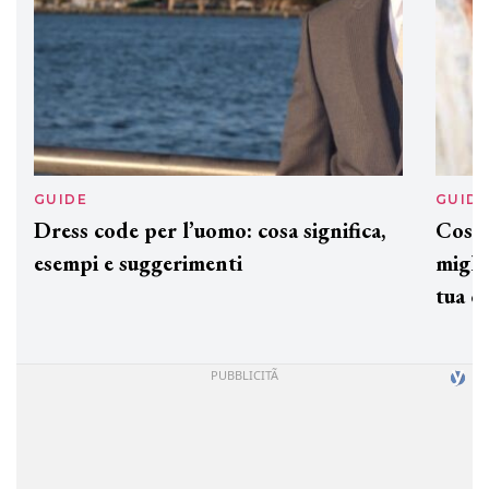
GUIDE
GUID
Dress code per l’uomo: cosa significa,
Cos'è
esempi e suggerimenti
miglio
tua c