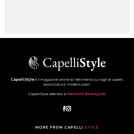
CapelliStyle
è il magazine online di riferimento su tagli di capelli,
acconciature, mode e colori.
CapelliStyle aderisce al
Network BeautyLab
MORE FROM CAPELLI
STYLE