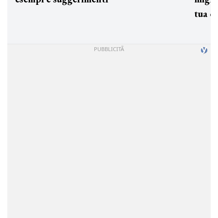
tua c