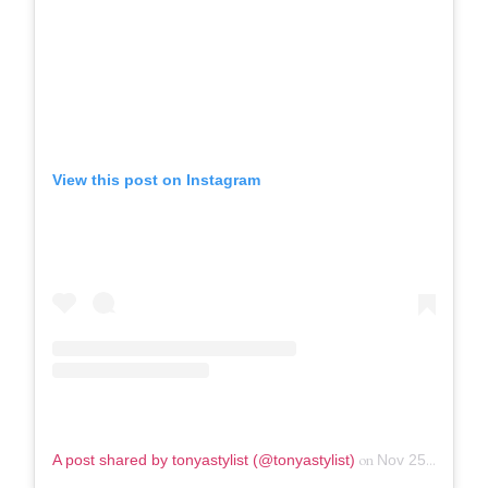
View this post on Instagram
on
A post shared by tonyastylist (@tonyastylist)
Nov 25, 2018 at 8:32am PST