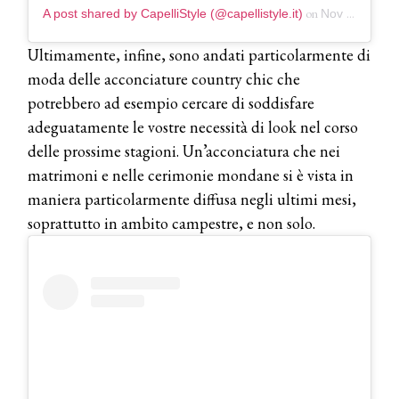
on
A post shared by CapelliStyle (@capellistyle.it)
Nov 22, 2018 at 8:48am PST
Ultimamente, infine, sono andati particolarmente di
moda delle acconciature country chic che
potrebbero ad esempio cercare di soddisfare
adeguatamente le vostre necessità di look nel corso
delle prossime stagioni. Un’acconciatura che nei
matrimoni e nelle cerimonie mondane si è vista in
maniera particolarmente diffusa negli ultimi mesi,
soprattutto in ambito campestre, e non solo.
COSMOPROF WORLDWIDE BOLOGNA
Cosmprof Worldwide Bologna
presenta THE BEAUTY &
WELLNESS CONGRESS 2022: I
TEMI
DYSON