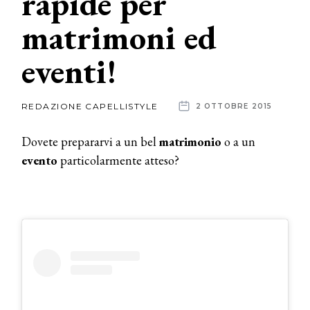
rapide per
matrimoni ed
News
eventi!
dalle
aziende
REDAZIONE CAPELLISTYLE
2 OTTOBRE 2015
Dovete prepararvi a un bel
matrimonio
o a un
evento
particolarmente atteso?