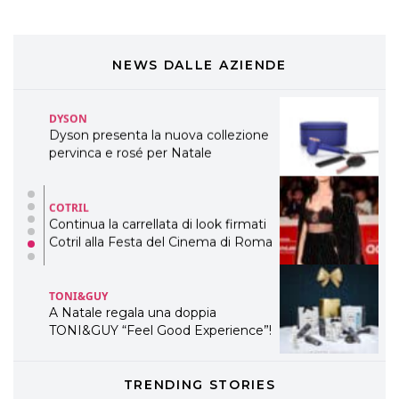
COSMOPROF WORLDWIDE BOLOGNA
Cosmprof Worldwide Bologna
presenta THE BEAUTY &
WELLNESS CONGRESS 2022: I
NEWS DALLE AZIENDE
TEMI
DYSON
Dyson presenta la nuova collezione
pervinca e rosé per Natale
COTRIL
Continua la carrellata di look firmati
Cotril alla Festa del Cinema di Roma
TONI&GUY
A Natale regala una doppia
TONI&GUY “Feel Good Experience”!
TONI&GUY
TRENDING STORIES
LABEL.M lancia la sua innovativa ed