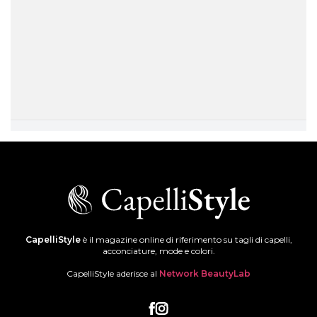
CapelliStyle
è il magazine online di riferimento su tagli di capelli,
acconciature, mode e colori.
CapelliStyle aderisce al
Network BeautyLab