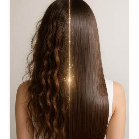
COSMOPROF WORLDWIDE BOLOGNA
Cosmprof Worldwide Bologna
presenta THE BEAUTY &
WELLNESS CONGRESS 2022: I
TEMI
DYSON
Dyson presenta la nuova collezione
pervinca e rosé per Natale
COTRIL
Continua la carrellata di look firmati
Cotril alla Festa del Cinema di Roma