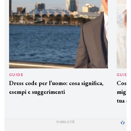
GUIDE
GUID
Dress code per l’uomo: cosa significa,
Cos'è
esempi e suggerimenti
miglio
tua c