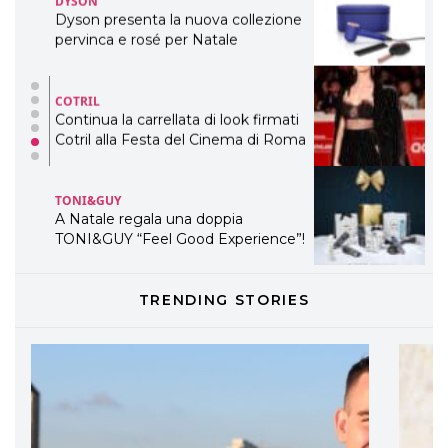
pervinca e rosé per Natale
COTRIL
Continua la carrellata di look firmati
Cotril alla Festa del Cinema di Roma
TONI&GUY
A Natale regala una doppia
TONI&GUY “Feel Good Experience”!
TONI&GUY
LABEL.M lancia la sua innovativa ed
eco-sostenibile linea di prodotti
TRENDING STORIES
professionali
DAVINES
Davines presenta cofanetti beauty
preziosi per un regalo adatto ad
ogni capello