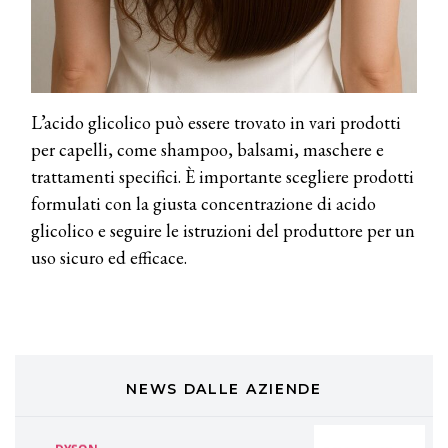
TONI&GUY
A Natale regala una doppia
TONI&GUY “Feel Good Experience”!
TONI&GUY
L’acido glicolico può essere trovato in vari prodotti
LABEL.M lancia la sua innovativa ed
eco-sostenibile linea di prodotti
per capelli, come shampoo, balsami, maschere e
professionali
trattamenti specifici. È importante scegliere prodotti
formulati con la giusta concentrazione di acido
DAVINES
Davines presenta cofanetti beauty
glicolico e seguire le istruzioni del produttore per un
preziosi per un regalo adatto ad
uso sicuro ed efficace.
ogni capello
COSMOPROF WORLDWIDE BOLOGNA
Cosmprof Worldwide Bologna
presenta THE BEAUTY &
WELLNESS CONGRESS 2022: I
TEMI
NEWS DALLE AZIENDE
DYSON
Dyson presenta la nuova collezione