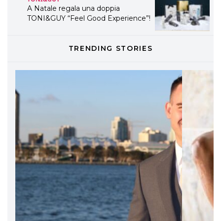
A Natale regala una doppia
TONI&GUY “Feel Good Experience”!
TONI&GUY
TRENDING STORIES
LABEL.M lancia la sua innovativa ed
eco-sostenibile linea di prodotti
professionali
DAVINES
Davines presenta cofanetti beauty
preziosi per un regalo adatto ad
ogni capello