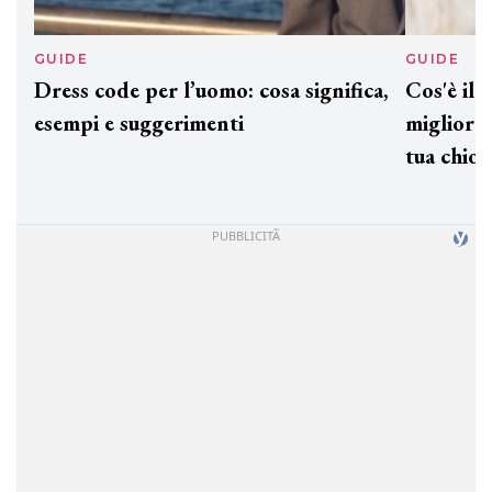
GUIDE
GUIDE
Dress code per l’uomo: cosa significa,
Cos'è il
esempi e suggerimenti
migliorar
tua chio