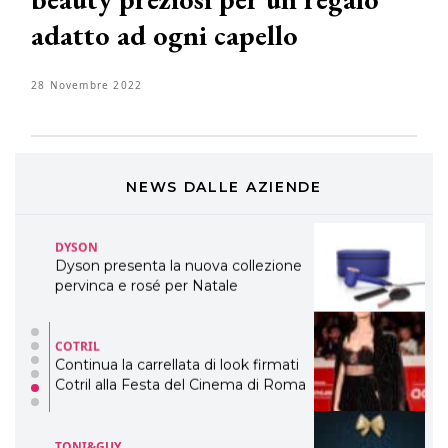
adatto ad ogni capello
DAVINES
Davines presenta cofanetti beauty
preziosi per un regalo adatto ad
28 Novembre 2022
ogni capello
COSMOPROF WORLDWIDE BOLOGNA
Cosmprof Worldwide Bologna
presenta THE BEAUTY &
WELLNESS CONGRESS 2022: I
NEWS DALLE AZIENDE
TEMI
DYSON
Dyson presenta la nuova collezione
pervinca e rosé per Natale
COTRIL
Continua la carrellata di look firmati
Cotril alla Festa del Cinema di Roma
TONI&GUY