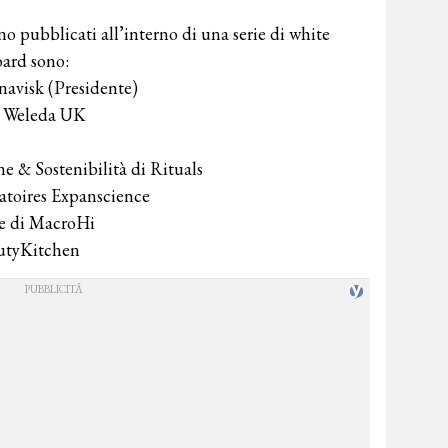
nno pubblicati all’interno di una serie di white
oard sono:
navisk (Presidente)
di Weleda UK
e & Sostenibilità di Rituals
atoires Expanscience
le di MacroHi
autyKitchen