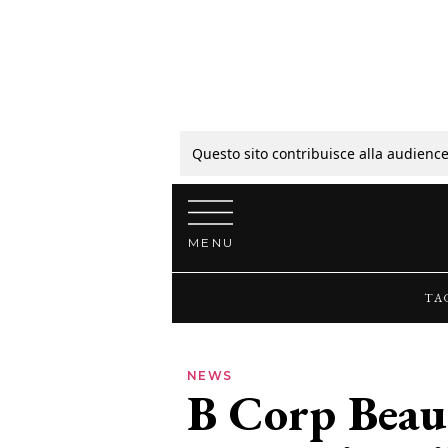
Tagli
Colori
Questo sito contribuisce alla audience
Vai al contenuto
Guide
MENU
Bellezza
TA
Lifestyle
NEWS
B Corp Beau
News