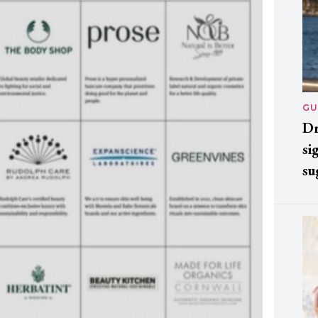
GU
Dr
si
su