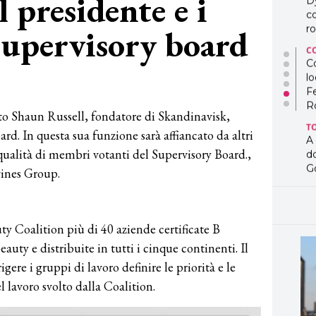
 presidente e i
D
co
supervisory board
ro
C
Co
lo
F
R
to Shaun Russell, fondatore di Skandinavisk,
T
d. In questa sua funzione sarà affiancato da altri
A
qualità di membri votanti del Supervisory Board.,
d
G
ines Group.
T
L
in
y Coalition più di 40 aziende certificate B
so
pr
auty e distribuite in tutti i cinque continenti. Il
D
gere i gruppi di lavoro definire le priorità e le
D
el lavoro svolto dalla Coalition.
co
pe
og