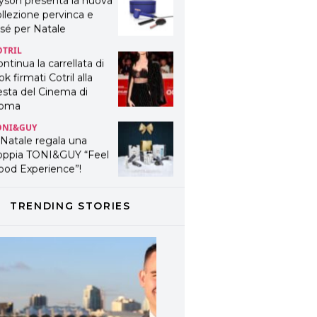
yson presenta la nuova
llezione pervinca e
sé per Natale
OTRIL
ntinua la carrellata di
ok firmati Cotril alla
esta del Cinema di
oma
ONI&GUY
 Natale regala una
oppia TONI&GUY “Feel
ood Experience”!
ONI&GUY
ABEL.M lancia la sua
TRENDING STORIES
novativa ed eco-
stenibile linea di
odotti professionali
AVINES
avines presenta
fanetti beauty preziosi
r un regalo adatto ad
ni capello