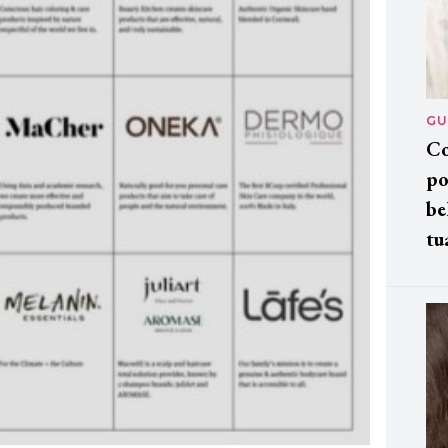
GU
Co
po
be
tu