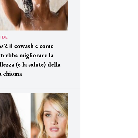
IDE
s'è il cowash e come
trebbe migliorare la
llezza (e la salute) della
a chioma