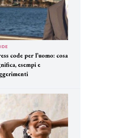
IDE
ess code per l’uomo: cosa
gnifica, esempi e
ggerimenti