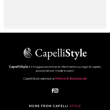
CapelliStyle
è il magazine online di riferimento su tagli di capelli,
acconciature, mode e colori.
CapelliStyle aderisce al
Network BeautyLab
MORE FROM CAPELLI
STYLE