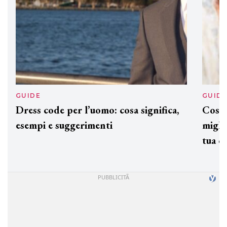
GUIDE
GUID
Dress code per l’uomo: cosa significa,
Cos'è
esempi e suggerimenti
miglio
tua c