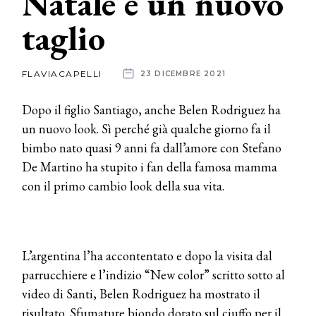
Natale è un nuovo
taglio
News
dalle
FLAVIACAPELLI
23 DICEMBRE 2021
aziende
Dopo il figlio Santiago, anche Belen Rodriguez ha
un nuovo look. Sì perché già qualche giorno fa il
bimbo nato quasi 9 anni fa dall’amore con Stefano
De Martino ha stupito i fan della famosa mamma
con il primo cambio look della sua vita.
L’argentina l’ha accontentato e dopo la visita dal
parrucchiere e l’indizio “New color” scritto sotto al
video di Santi, Belen Rodriguez ha mostrato il
risultato. Sfumature biondo dorato sul ciuffo per il