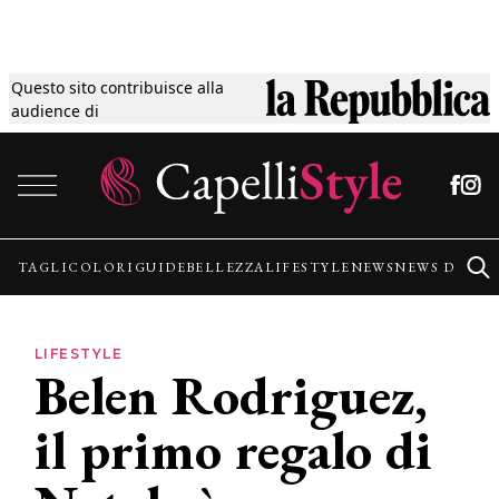
Questo sito contribuisce alla
Tagli
audience di
Vai al contenuto
Colori
Guide
TAGLI
COLORI
GUIDE
BELLEZZA
LIFESTYLE
NEWS
NEWS DALLE
Bellezza
LIFESTYLE
Belen Rodriguez,
Lifestyle
il primo regalo di
News