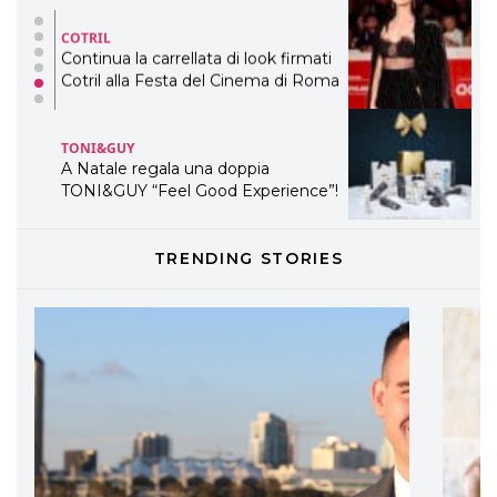
COTRIL
Continua la carrellata di look firmati
Cotril alla Festa del Cinema di Roma
TONI&GUY
A Natale regala una doppia
TONI&GUY “Feel Good Experience”!
TONI&GUY
TRENDING STORIES
LABEL.M lancia la sua innovativa ed
eco-sostenibile linea di prodotti
professionali
DAVINES
Davines presenta cofanetti beauty
preziosi per un regalo adatto ad
ogni capello