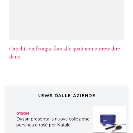
A Natale regala una doppia
TONI&GUY “Feel Good Experience”!
TONI&GUY
LABEL.M lancia la sua innovativa ed
eco-sostenibile linea di prodotti
professionali
Capelli con frangia: foto alle quali non potrete dire
DAVINES
di no
Davines presenta cofanetti beauty
preziosi per un regalo adatto ad
ogni capello
COSMOPROF WORLDWIDE BOLOGNA
Cosmprof Worldwide Bologna
presenta THE BEAUTY &
WELLNESS CONGRESS 2022: I
NEWS DALLE AZIENDE
TEMI
DYSON
Dyson presenta la nuova collezione
pervinca e rosé per Natale