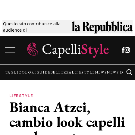
Questo sito contribuisce alla
Tagli
audience di
Vai al contenuto
Colori
Guide
TAGLI
COLORI
GUIDE
BELLEZZA
LIFESTYLE
NEWS
NEWS DALLE
Bellezza
LIFESTYLE
Bianca Atzei,
Lifestyle
cambio look capelli
News