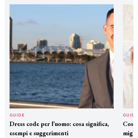
professionali
DAVINES
Davines presenta cofanetti beauty
preziosi per un regalo adatto ad
ogni capello
GUIDE
GUID
Dress code per l’uomo: cosa significa,
Cos'è
esempi e suggerimenti
miglio