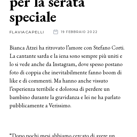
per la serata
speciale
News
dalle
FLAVIACAPELLI
19 FEBBRAIO 2022
aziende
Bianca Atzei ha ritrovato l’amore con Stefano Corti.
La cantante sarda e la iena sono sempre più uniti e
lo si vede anche da Instagram, dove spesso postano
foto di coppia che inevitabilmente fanno boom di
like e di commenti. Ma hanno anche vissuto
l’esperienza terribile e dolorosa di perdere un
bambino durante la gravidanza e lei ne ha parlato
pubblicamente a Verissimo.
“Dopo pochi mesi abbiamo cercato di avere un