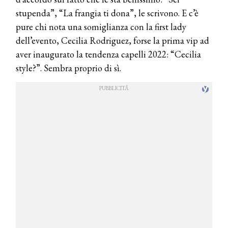
stupenda”, “La frangia ti dona”, le scrivono. E c’è
pure chi nota una somiglianza con la first lady
dell’evento, Cecilia Rodriguez, forse la prima vip ad
aver inaugurato la tendenza capelli 2022: “Cecilia
style?”. Sembra proprio di sì.
COSMOPROF WORLDWIDE BOLOGNA
Cosmprof Worldwide Bologna
presenta THE BEAUTY &
WELLNESS CONGRESS 2022: I
TEMI
DYSON
Dyson presenta la nuova collezione