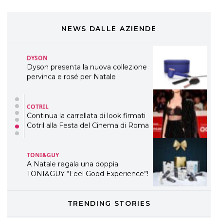
COSMOPROF WORLDWIDE BOLOGNA
Cosmprof Worldwide Bologna
presenta THE BEAUTY &
WELLNESS CONGRESS 2022: I
NEWS DALLE AZIENDE
TEMI
DYSON
Dyson presenta la nuova collezione
pervinca e rosé per Natale
COTRIL
Continua la carrellata di look firmati
Cotril alla Festa del Cinema di Roma
TONI&GUY
A Natale regala una doppia
TONI&GUY “Feel Good Experience”!
TONI&GUY
TRENDING STORIES
LABEL.M lancia la sua innovativa ed
eco-sostenibile linea di prodotti