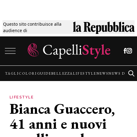
Questo sito contribuisce alla
Tagli
audience di
Vai al contenuto
Colori
Guide
TAGLI
COLORI
GUIDE
BELLEZZA
LIFESTYLE
NEWS
NEWS DALLE
Bellezza
LIFESTYLE
Bianca Guaccero,
Lifestyle
41 anni e nuovi
News