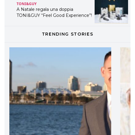
TONI&GUY
A Natale regala una doppia
TONI&GUY “Feel Good Experience”!
TONI&GUY
TRENDING STORIES
LABEL.M lancia la sua innovativa ed
eco-sostenibile linea di prodotti
professionali
DAVINES
Davines presenta cofanetti beauty
preziosi per un regalo adatto ad
ogni capello