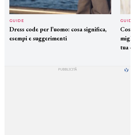
GUIDE
GUID
Dress code per l’uomo: cosa significa,
Cos'è
esempi e suggerimenti
miglio
tua c