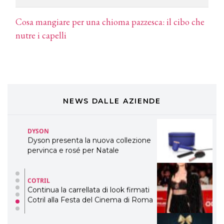
professionali
Cosa mangiare per una chioma pazzesca: il cibo che
DAVINES
nutre i capelli
Davines presenta cofanetti beauty
preziosi per un regalo adatto ad
ogni capello
COSMOPROF WORLDWIDE BOLOGNA
Cosmprof Worldwide Bologna
presenta THE BEAUTY &
WELLNESS CONGRESS 2022: I
NEWS DALLE AZIENDE
TEMI
DYSON
Dyson presenta la nuova collezione
pervinca e rosé per Natale
COTRIL
Continua la carrellata di look firmati
Cotril alla Festa del Cinema di Roma