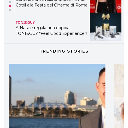
Cotril alla Festa del Cinema di Roma
TONI&GUY
A Natale regala una doppia
TONI&GUY “Feel Good Experience”!
TONI&GUY
TRENDING STORIES
LABEL.M lancia la sua innovativa ed
eco-sostenibile linea di prodotti
professionali
DAVINES
Davines presenta cofanetti beauty
preziosi per un regalo adatto ad
ogni capello