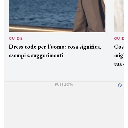
GUIDE
GUID
Dress code per l’uomo: cosa significa,
Cos'è
esempi e suggerimenti
miglio
tua c