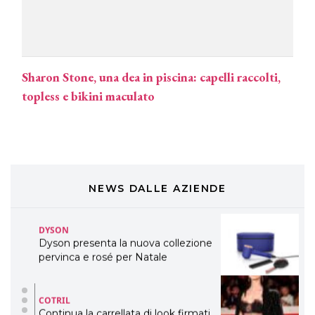
TONI&GUY
LABEL.M lancia la sua innovativa ed
eco-sostenibile linea di prodotti
professionali
Sharon Stone, una dea in piscina: capelli raccolti,
DAVINES
topless e bikini maculato
Davines presenta cofanetti beauty
preziosi per un regalo adatto ad
ogni capello
COSMOPROF WORLDWIDE BOLOGNA
Cosmprof Worldwide Bologna
presenta THE BEAUTY &
WELLNESS CONGRESS 2022: I
NEWS DALLE AZIENDE
TEMI
DYSON
Dyson presenta la nuova collezione
pervinca e rosé per Natale
COTRIL
Continua la carrellata di look firmati