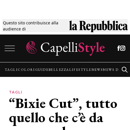
Questo sito contribuisce alla
Tagli
audience di
Vai al contenuto
Colori
Guide
TAGLI
COLORI
GUIDE
BELLEZZA
LIFESTYLE
NEWS
NEWS DALLE
Bellezza
TAGLI
“Bixie Cut”, tutto
Lifestyle
quello che c’è da
News