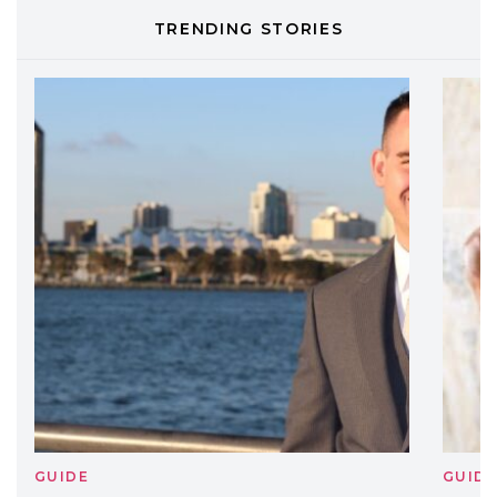
TONI&GUY
TRENDING STORIES
LABEL.M lancia la sua innovativa ed
eco-sostenibile linea di prodotti
professionali
DAVINES
Davines presenta cofanetti beauty
preziosi per un regalo adatto ad
ogni capello
GUIDE
GUID