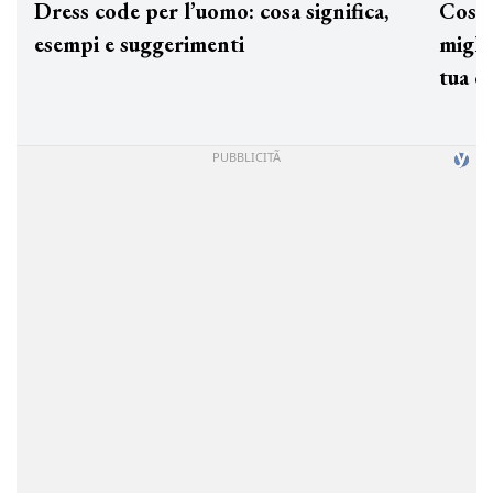
Dress code per l’uomo: cosa significa,
Cos'è
esempi e suggerimenti
miglio
tua c