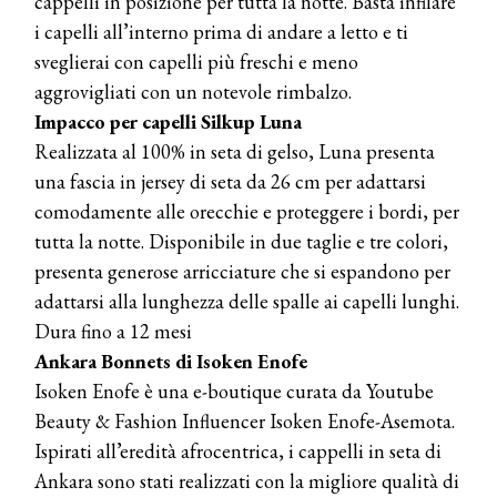
cappelli in posizione per tutta la notte. Basta infilare
i capelli all’interno prima di andare a letto e ti
sveglierai con capelli più freschi e meno
aggrovigliati con un notevole rimbalzo.
Impacco per capelli Silkup Luna
COSMOPROF WORLDWIDE BOLOGNA
Realizzata al 100% in seta di gelso, Luna presenta
Cosmprof Worldwide Bologna
una fascia in jersey di seta da 26 cm per adattarsi
presenta THE BEAUTY &
WELLNESS CONGRESS 2022: I
comodamente alle orecchie e proteggere i bordi, per
TEMI
tutta la notte. Disponibile in due taglie e tre colori,
presenta generose arricciature che si espandono per
DYSON
Dyson presenta la nuova collezione
adattarsi alla lunghezza delle spalle ai capelli lunghi.
pervinca e rosé per Natale
Dura fino a 12 mesi
Ankara Bonnets di Isoken Enofe
COTRIL
Isoken Enofe è una e-boutique curata da Youtube
Continua la carrellata di look firmati
Beauty & Fashion Influencer Isoken Enofe-Asemota.
Cotril alla Festa del Cinema di Roma
Ispirati all’eredità afrocentrica, i cappelli in seta di
Ankara sono stati realizzati con la migliore qualità di
TONI&GUY