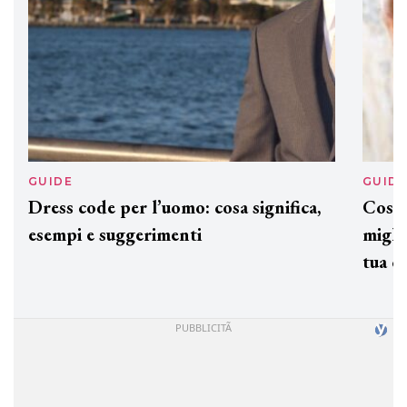
GUIDE
GUID
Dress code per l’uomo: cosa significa,
Cos'è
esempi e suggerimenti
miglio
tua c