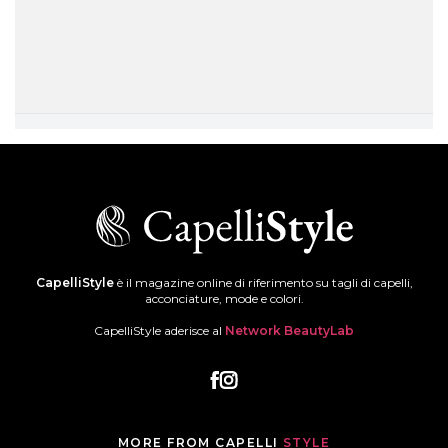
CapelliStyle
è il magazine online di riferimento su tagli di capelli,
acconciature, mode e colori.
CapelliStyle aderisce al
Network BeautyLab
MORE FROM CAPELLI
STYLE