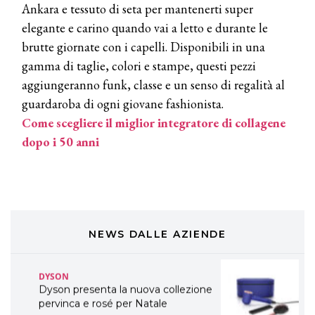
Ankara e tessuto di seta per mantenerti super
A Natale regala una doppia
TONI&GUY “Feel Good Experience”!
elegante e carino quando vai a letto e durante le
brutte giornate con i capelli. Disponibili in una
TONI&GUY
gamma di taglie, colori e stampe, questi pezzi
LABEL.M lancia la sua innovativa ed
aggiungeranno funk, classe e un senso di regalità al
eco-sostenibile linea di prodotti
professionali
guardaroba di ogni giovane fashionista.
Come scegliere il miglior integratore di collagene
DAVINES
dopo i 50 anni
Davines presenta cofanetti beauty
preziosi per un regalo adatto ad
ogni capello
COSMOPROF WORLDWIDE BOLOGNA
Cosmprof Worldwide Bologna
presenta THE BEAUTY &
WELLNESS CONGRESS 2022: I
NEWS DALLE AZIENDE
TEMI
DYSON
Dyson presenta la nuova collezione
pervinca e rosé per Natale