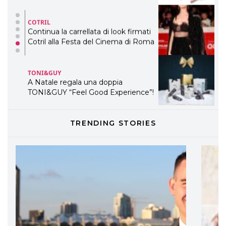
COTRIL
Continua la carrellata di look firmati
Cotril alla Festa del Cinema di Roma
TONI&GUY
A Natale regala una doppia
TONI&GUY “Feel Good Experience”!
TONI&GUY
TRENDING STORIES
LABEL.M lancia la sua innovativa ed
eco-sostenibile linea di prodotti
professionali
DAVINES
Davines presenta cofanetti beauty
preziosi per un regalo adatto ad
ogni capello