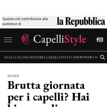
Questo sito contribuisce alla
Tagli
audience di
Vai al contenuto
Colori
Guide
TAGLI
COLORI
GUIDE
BELLEZZA
LIFESTYLE
NEWS
NEWS DALLE
Bellezza
GUIDE
Brutta giornata
Lifestyle
per i capelli? Hai
News