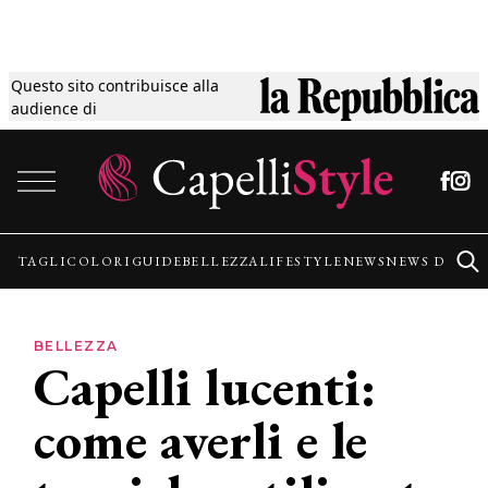
Questo sito contribuisce alla
Tagli
audience di
Vai al contenuto
Colori
Guide
TAGLI
COLORI
GUIDE
BELLEZZA
LIFESTYLE
NEWS
NEWS DALLE
Bellezza
BELLEZZA
Capelli lucenti:
Lifestyle
come averli e le
News