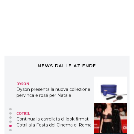
DAVINES
Davines presenta cofanetti beauty
preziosi per un regalo adatto ad
ogni capello
COSMOPROF WORLDWIDE BOLOGNA
Cosmprof Worldwide Bologna
presenta THE BEAUTY &
WELLNESS CONGRESS 2022: I
TEMI
NEWS DALLE AZIENDE
DYSON
Dyson presenta la nuova collezione
pervinca e rosé per Natale
COTRIL
Continua la carrellata di look firmati
Cotril alla Festa del Cinema di Roma
TONI&GUY