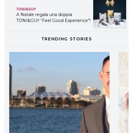
A Natale regala una doppia
TONI&GUY “Feel Good Experience”!
TONI&GUY
LABEL.M lancia la sua innovativa ed
eco-sostenibile linea di prodotti
TRENDING STORIES
professionali
DAVINES
Davines presenta cofanetti beauty
preziosi per un regalo adatto ad
ogni capello