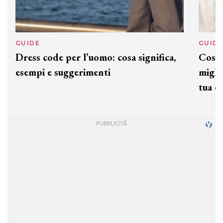
GUIDE
GUID
Dress code per l’uomo: cosa significa,
Cos'è
esempi e suggerimenti
miglio
tua c