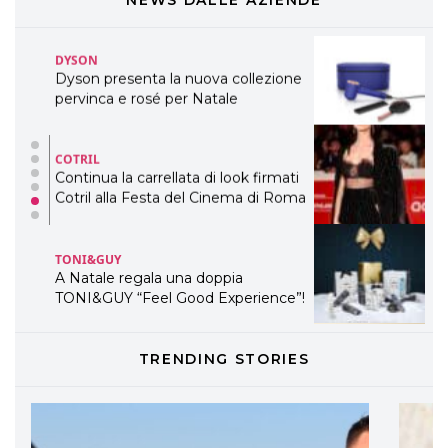
TEMI
DYSON
Dyson presenta la nuova collezione
pervinca e rosé per Natale
COTRIL
Continua la carrellata di look firmati
Cotril alla Festa del Cinema di Roma
TONI&GUY
A Natale regala una doppia
TONI&GUY “Feel Good Experience”!
TONI&GUY
TRENDING STORIES
LABEL.M lancia la sua innovativa ed
eco-sostenibile linea di prodotti
professionali
DAVINES