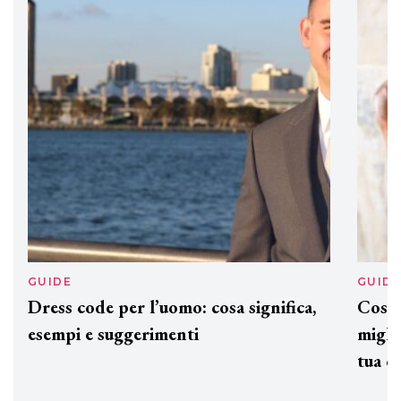
Davines presenta cofanetti beauty
preziosi per un regalo adatto ad
ogni capello
GUIDE
GUID
Dress code per l’uomo: cosa significa,
Cos'è
esempi e suggerimenti
miglio
tua c