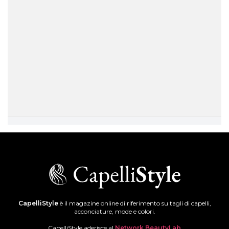
CapelliStyle
è il magazine online di riferimento su tagli di capelli,
acconciature, mode e colori.
CapelliStyle aderisce al
Network BeautyLab