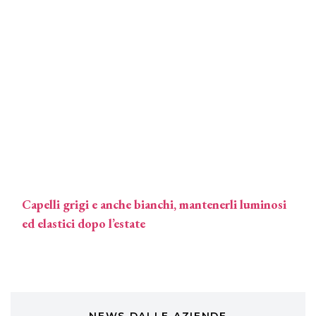
COTRIL
Continua la carrellata di look firmati
Cotril alla Festa del Cinema di Roma
TONI&GUY
A Natale regala una doppia
TONI&GUY “Feel Good Experience”!
TONI&GUY
LABEL.M lancia la sua innovativa ed
eco-sostenibile linea di prodotti
professionali
Capelli grigi e anche bianchi, mantenerli luminosi
DAVINES
ed elastici dopo l’estate
Davines presenta cofanetti beauty
preziosi per un regalo adatto ad
ogni capello
COSMOPROF WORLDWIDE BOLOGNA
Cosmprof Worldwide Bologna
presenta THE BEAUTY &
WELLNESS CONGRESS 2022: I
NEWS DALLE AZIENDE