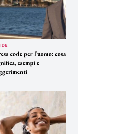
IDE
ess code per l’uomo: cosa
gnifica, esempi e
ggerimenti