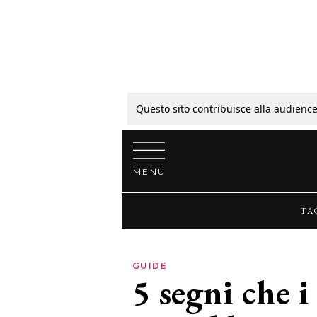
Tagli
Colori
Questo sito contribuisce alla audience
Vai al contenuto
Guide
MENU
Bellezza
TA
Lifestyle
GUIDE
5 segni che i
News