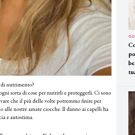
GU
Co
po
be
tu
o di nutrimento?
gni sorta di cose per nutrirli e proteggerli. Ci sono
ovare che il più delle volte potremmo finire per
 alle nostre amate ciocche. Il danno ai capelli ha
cia e autostima.