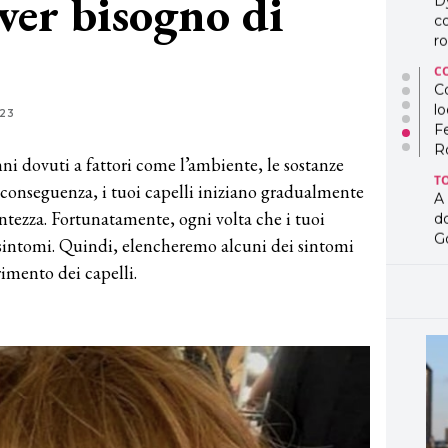
ver bisogno di
D
co
ro
C
Co
lo
23
F
R
nni dovuti a fattori come l’ambiente, le sostanze
T
conseguenza, i tuoi capelli iniziano gradualmente
A
centezza. Fortunatamente, ogni volta che i tuoi
d
G
o sintomi. Quindi, elencheremo alcuni dei sintomi
imento dei capelli.
T
L
in
so
pr
D
D
co
pe
og