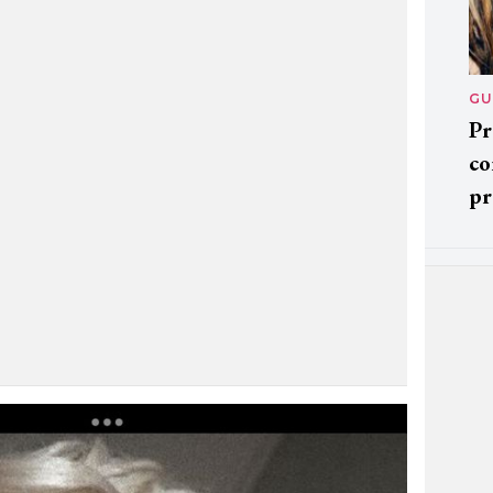
GU
Pr
co
pr