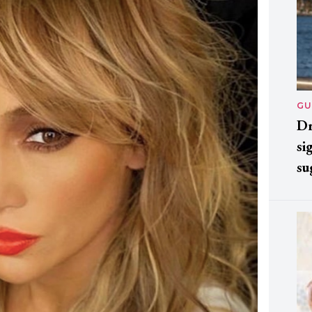
GU
Dr
si
su