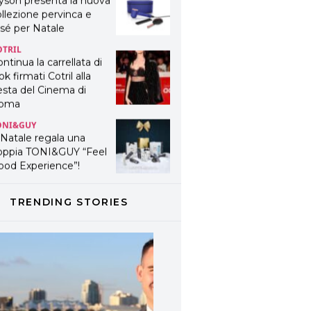
yson presenta la nuova
llezione pervinca e
sé per Natale
OTRIL
ntinua la carrellata di
ok firmati Cotril alla
esta del Cinema di
oma
ONI&GUY
 Natale regala una
oppia TONI&GUY “Feel
ood Experience”!
ONI&GUY
ABEL.M lancia la sua
TRENDING STORIES
novativa ed eco-
stenibile linea di
odotti professionali
AVINES
avines presenta
fanetti beauty preziosi
r un regalo adatto ad
ni capello