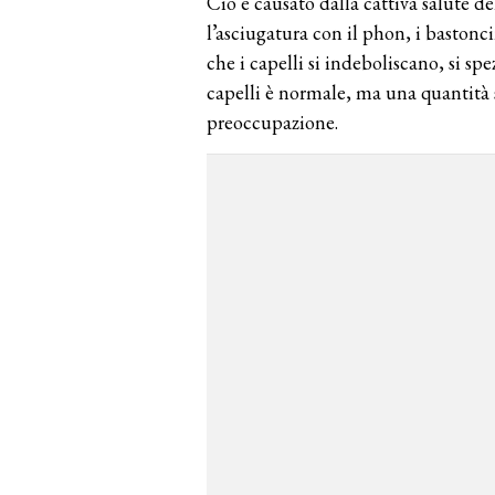
Ciò è causato dalla cattiva salute de
l’asciugatura con il phon, i bastonci
che i capelli si indeboliscano, si s
capelli è normale, ma una quantità s
preoccupazione.