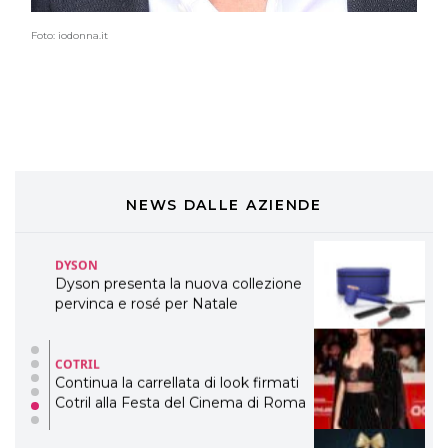
professionali
Foto: iodonna.it
DAVINES
Davines presenta cofanetti beauty
preziosi per un regalo adatto ad
ogni capello
COSMOPROF WORLDWIDE BOLOGNA
Cosmprof Worldwide Bologna
presenta THE BEAUTY &
WELLNESS CONGRESS 2022: I
NEWS DALLE AZIENDE
TEMI
DYSON
Dyson presenta la nuova collezione
pervinca e rosé per Natale
COTRIL
Continua la carrellata di look firmati
Cotril alla Festa del Cinema di Roma