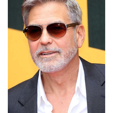
Cosmprof Worldwide Bologna
presenta THE BEAUTY &
WELLNESS CONGRESS 2022: I
TEMI
DYSON
Dyson presenta la nuova collezione
pervinca e rosé per Natale
COTRIL
Continua la carrellata di look firmati
Cotril alla Festa del Cinema di Roma
TONI&GUY
A Natale regala una doppia
TONI&GUY “Feel Good Experience”!
TONI&GUY
LABEL.M lancia la sua innovativa ed
eco-sostenibile linea di prodotti