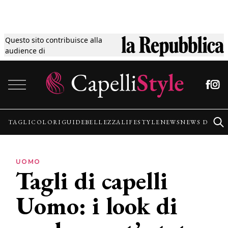
Questo sito contribuisce alla
Tagli
audience di
Vai al contenuto
Colori
Guide
TAGLI
COLORI
GUIDE
BELLEZZA
LIFESTYLE
NEWS
NEWS DALLE
Bellezza
UOMO
Tagli di capelli
Lifestyle
Uomo: i look di
News