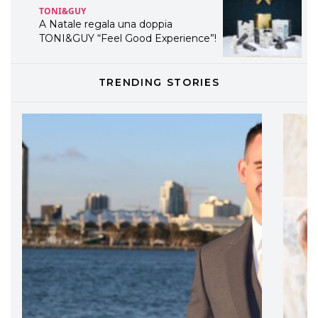
TONI&GUY
A Natale regala una doppia
TONI&GUY “Feel Good Experience”!
TONI&GUY
TRENDING STORIES
LABEL.M lancia la sua innovativa ed
eco-sostenibile linea di prodotti
professionali
DAVINES
Davines presenta cofanetti beauty
preziosi per un regalo adatto ad
ogni capello