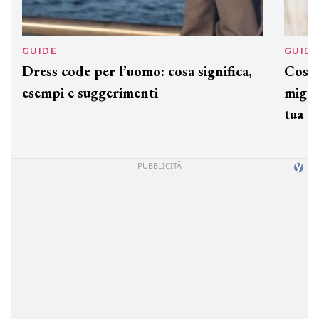
GUIDE
GUID
Dress code per l’uomo: cosa significa,
Cos'è
esempi e suggerimenti
miglio
tua c