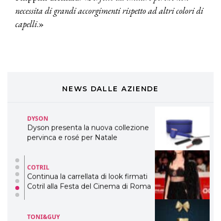
necessita di grandi accorgimenti rispetto ad altri colori di
DAVINES
capelli
.»
Davines presenta cofanetti beauty
preziosi per un regalo adatto ad
ogni capello
COSMOPROF WORLDWIDE BOLOGNA
Cosmprof Worldwide Bologna
presenta THE BEAUTY &
WELLNESS CONGRESS 2022: I
NEWS DALLE AZIENDE
TEMI
DYSON
Dyson presenta la nuova collezione
pervinca e rosé per Natale
COTRIL
Continua la carrellata di look firmati
Cotril alla Festa del Cinema di Roma
TONI&GUY