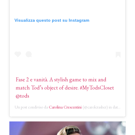
Visualizza questo post su Instagram
Fase 2 e vanità. A stylish game to mix and
match Tod’s object of desire. #MyTodsCloset
@tods
Un post condiviso da
Carolina Crescentini
(@carolcrasher) in data:
14 Mag