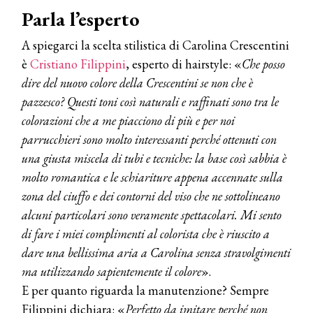
presenta THE BEAUTY &
Parla l’esperto
WELLNESS CONGRESS 2022: I
TEMI
A spiegarci la scelta stilistica di Carolina Crescentini
è
Cristiano Filippini
, esperto di hairstyle: «
Che posso
DYSON
Dyson presenta la nuova collezione
dire del nuovo colore della Crescentini se non che è
pervinca e rosé per Natale
pazzesco? Questi toni così naturali e raffinati sono tra le
colorazioni che a me piacciono di più e per noi
COTRIL
parrucchieri sono molto interessanti perché ottenuti con
Continua la carrellata di look firmati
una giusta miscela di tubi e tecniche: la base così sabbia è
Cotril alla Festa del Cinema di Roma
molto romantica e le schiariture appena accennate sulla
zona del ciuffo e dei contorni del viso che ne sottolineano
TONI&GUY
alcuni particolari sono veramente spettacolari. Mi sento
A Natale regala una doppia
TONI&GUY “Feel Good Experience”!
di fare i miei complimenti al colorista che è riuscito a
dare una bellissima aria a Carolina senza stravolgimenti
TONI&GUY
ma utilizzando sapientemente il colore
».
LABEL.M lancia la sua innovativa ed
E per quanto riguarda la manutenzione? Sempre
eco-sostenibile linea di prodotti
professionali
Filippini dichiara: «
Perfetto da imitare perché non