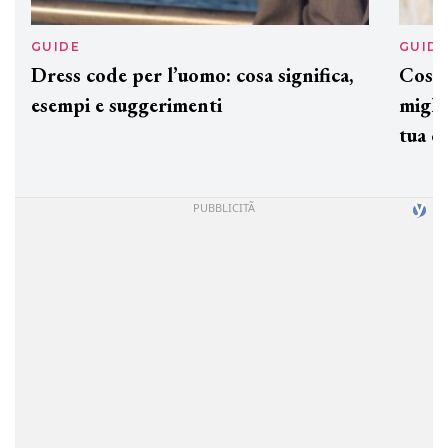
GUIDE
GUID
Dress code per l’uomo: cosa significa,
Cos'è
esempi e suggerimenti
miglio
tua c