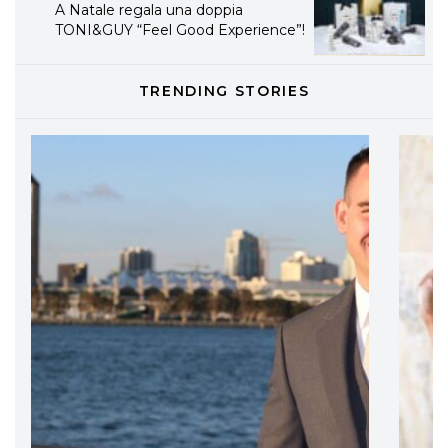
A Natale regala una doppia
TONI&GUY “Feel Good Experience”!
TONI&GUY
TRENDING STORIES
LABEL.M lancia la sua innovativa ed
eco-sostenibile linea di prodotti
professionali
DAVINES
Davines presenta cofanetti beauty
preziosi per un regalo adatto ad
ogni capello