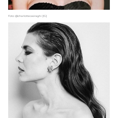
Foto: @charlottecasiraghi [IG]