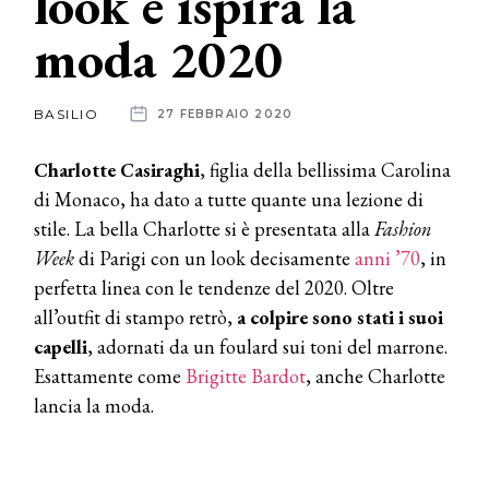
look e ispira la
moda 2020
News
dalle
BASILIO
27 FEBBRAIO 2020
aziende
Charlotte Casiraghi
, figlia della bellissima Carolina
di Monaco, ha dato a tutte quante una lezione di
stile. La bella Charlotte si è presentata alla
Fashion
Week
di Parigi con un look decisamente
anni ’70
, in
perfetta linea con le tendenze del 2020. Oltre
all’outfit di stampo retrò,
a colpire sono stati i suoi
capelli
, adornati da un foulard sui toni del marrone.
Esattamente come
Brigitte Bardot
, anche Charlotte
lancia la moda.