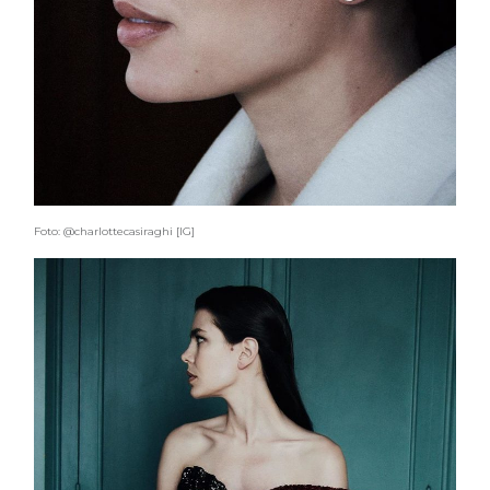
Foto: @charlottecasiraghi [IG]