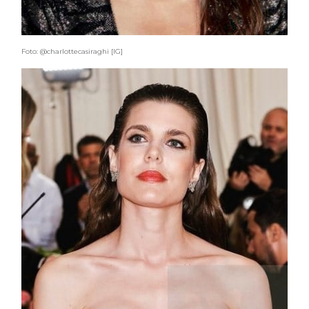
Foto: @charlottecasiraghi [IG]