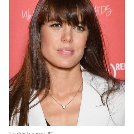
Foto: @charlottecasiraghi [IG]