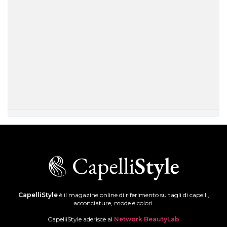
CapelliStyle
è il magazine online di riferimento su tagli di capelli,
acconciature, mode e colori.
CapelliStyle aderisce al
Network BeautyLab