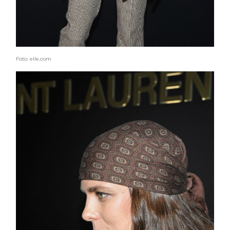
Foto: elle.com
COSMOPROF WORLDWIDE BOLOGNA
Cosmprof Worldwide Bologna
presenta THE BEAUTY &
WELLNESS CONGRESS 2022: I
TEMI
DYSON
Dyson presenta la nuova collezione
pervinca e rosé per Natale
COTRIL
Continua la carrellata di look firmati
Cotril alla Festa del Cinema di Roma
TONI&GUY