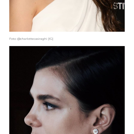
Foto: @charlottecasiraghi [IG]