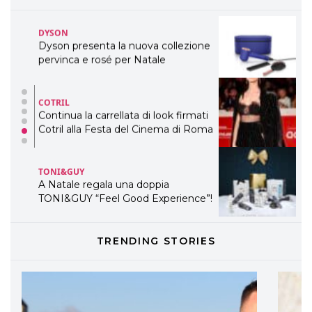
COTRIL
Continua la carrellata di look firmati
Cotril alla Festa del Cinema di Roma
TONI&GUY
A Natale regala una doppia
TONI&GUY “Feel Good Experience”!
TONI&GUY
LABEL.M lancia la sua innovativa ed
eco-sostenibile linea di prodotti
professionali
DAVINES
TRENDING STORIES
Davines presenta cofanetti beauty
preziosi per un regalo adatto ad
ogni capello