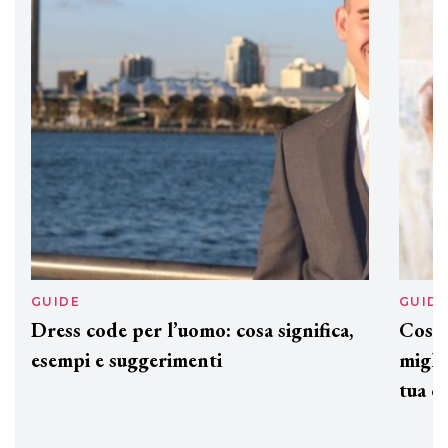
GUIDE
GUID
Dress code per l’uomo: cosa significa,
Cos'è
esempi e suggerimenti
miglio
tua c