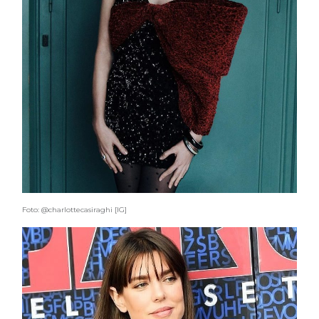
Foto: @charlottecasiraghi [IG]