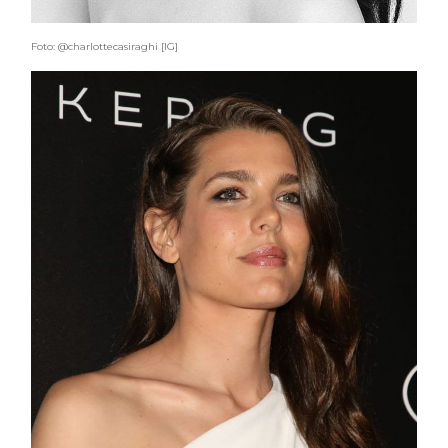
Foto: @charlottecasiraghi [IG]