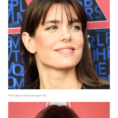
Foto: @charlottecasiraghi [IG]