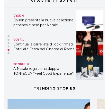
WELLNESS CONGRESS 2022: I
NEWS DALLE AZIENDE
TEMI
DYSON
Dyson presenta la nuova collezione
pervinca e rosé per Natale
COTRIL
Continua la carrellata di look firmati
Cotril alla Festa del Cinema di Roma
TONI&GUY
A Natale regala una doppia
TONI&GUY “Feel Good Experience”!
TONI&GUY
TRENDING STORIES
LABEL.M lancia la sua innovativa ed
eco-sostenibile linea di prodotti
professionali