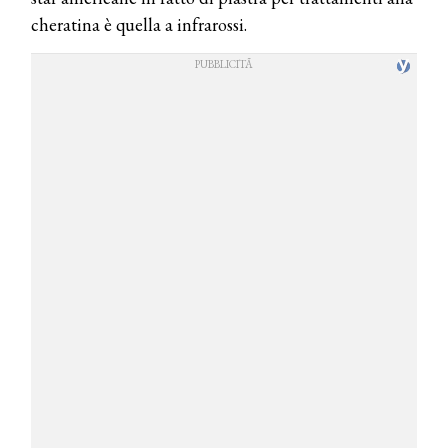
cheratina è quella a infrarossi.
COSMOPROF WORLDWIDE BOLOGNA
Cosmprof Worldwide Bologna
presenta THE BEAUTY &
WELLNESS CONGRESS 2022: I
TEMI
DYSON
Dyson presenta la nuova collezione
pervinca e rosé per Natale