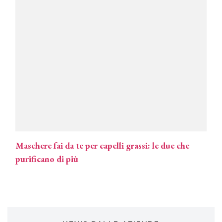
COTRIL
Continua la carrellata di look firmati
Cotril alla Festa del Cinema di Roma
TONI&GUY
A Natale regala una doppia
TONI&GUY “Feel Good Experience”!
TONI&GUY
LABEL.M lancia la sua innovativa ed
eco-sostenibile linea di prodotti
professionali
Maschere fai da te per capelli grassi: le due che
DAVINES
purificano di più
Davines presenta cofanetti beauty
preziosi per un regalo adatto ad
ogni capello
COSMOPROF WORLDWIDE BOLOGNA
Cosmprof Worldwide Bologna
presenta THE BEAUTY &