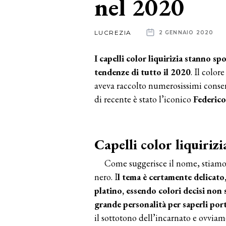
nel 2020
News
LUCREZIA
2 GENNAIO 2020
dalle
I capelli color liquirizia stanno 
aziende
tendenze di tutto il 2020
. Il colo
aveva raccolto numerosissimi consens
di recente è stato l’iconico
Federico
Capelli color liquiriz
Come suggerisce il nome, stiamo
nero. I
l tema è certamente delicato
platino, essendo colori decisi non
grande personalità per saperli port
il sottotono dell’incarnato e ovviam