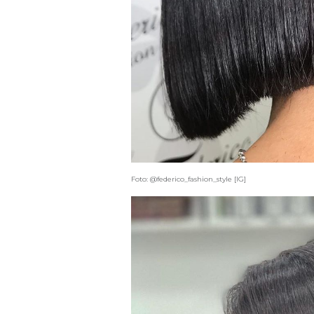
Foto: @federico_fashion_style [IG]