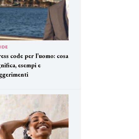
IDE
ess code per l’uomo: cosa
gnifica, esempi e
ggerimenti