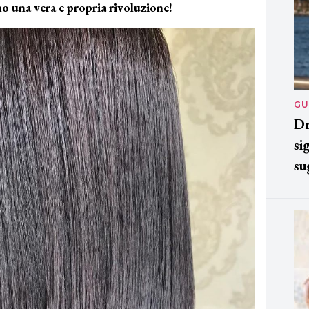
ono una vera e propria rivoluzione!
GU
Dr
si
su