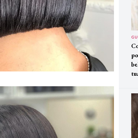
GU
Co
po
be
tu