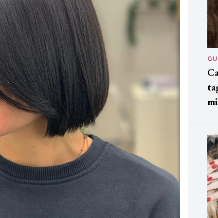
GU
Ca
ta
mi