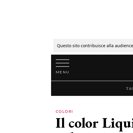
Tagli
Colori
Questo sito contribuisce alla audience
Vai al contenuto
Guide
MENU
Bellezza
TA
Lifestyle
COLORI
Il color Liqu
News