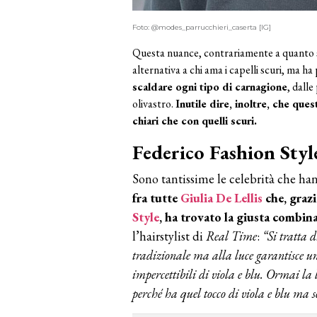
Foto: @modes_parrucchieri_caserta [IG]
Questa nuance, contrariamente a quanto 
alternativa a chi ama i capelli scuri, ma ha
scaldare ogni tipo di carnagione
, dall
olivastro.
Inutile dire, inoltre, che que
chiari che con quelli scuri.
Federico Fashion Style
Sono tantissime le celebrità che ha
fra tutte
Giulia De Lellis
che, grazi
Style
, ha trovato la giusta combinaz
l’hairstylist di
Real Time
:
“Si tratta 
tradizionale ma alla luce garantisce un 
impercettibili di viola e blu. Ormai la 
perché ha quel tocco di viola e blu ma s