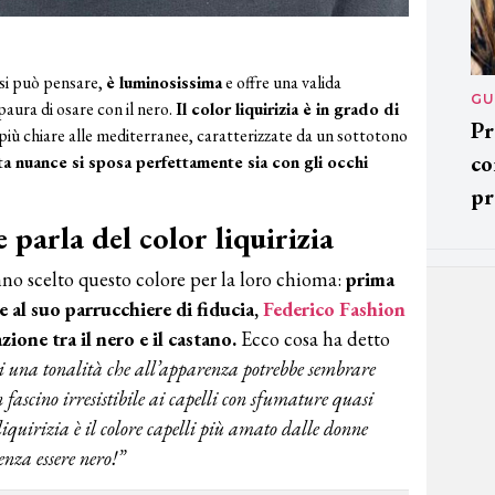
si può pensare,
è luminosissima
e offre una valida
GU
 paura di osare con il nero.
Il color liquirizia è in grado di
Pr
e più chiare alle mediterranee, caratterizzate da un sottotono
co
sta nuance si sposa perfettamente sia con gli occhi
pr
 parla del color liquirizia
nno scelto questo colore per la loro chioma:
prima
e al suo parrucchiere di fiducia,
Federico Fashion
ione tra il nero e il castano.
Ecco cosa ha detto
di una tonalità che all’apparenza potrebbe sembrare
fascino irresistibile ai capelli con sfumature quasi
liquirizia è il colore capelli più amato dalle donne
enza essere nero!”