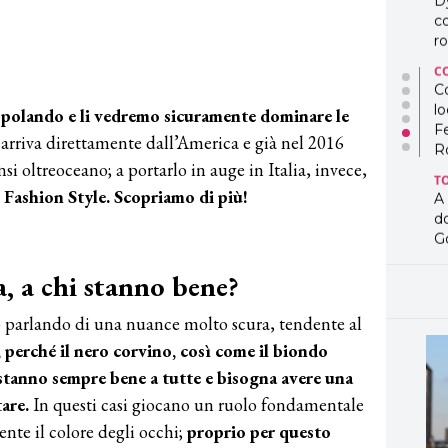
D
co
ro
C
Co
lo
spopolando e li vedremo sicuramente dominare le
F
re arriva direttamente dall’America e già nel 2016
R
i oltreoceano; a portarlo in auge in Italia, invece,
T
 Fashion Style. Scopriamo di più!
A
d
G
T
ia, a chi stanno bene?
L
in
 parlando di una nuance molto scura, tendente al
so
, perché il nero corvino, così come il biondo
pr
D
 stanno sempre bene a tutte e bisogna avere una
D
are.
In questi casi giocano un ruolo fondamentale
co
pe
ente il colore degli occhi;
proprio per questo
og