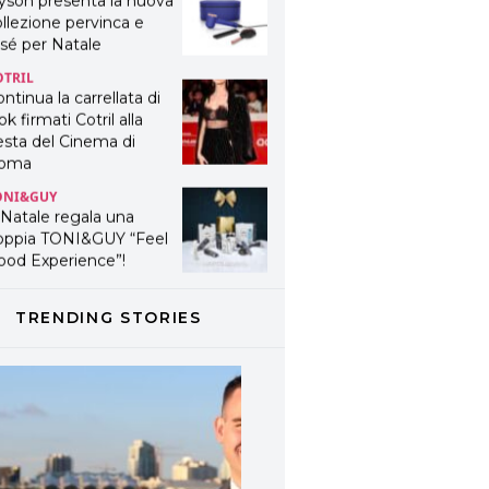
yson presenta la nuova
llezione pervinca e
sé per Natale
OTRIL
ntinua la carrellata di
ok firmati Cotril alla
esta del Cinema di
oma
ONI&GUY
 Natale regala una
oppia TONI&GUY “Feel
ood Experience”!
ONI&GUY
ABEL.M lancia la sua
TRENDING STORIES
novativa ed eco-
stenibile linea di
odotti professionali
AVINES
avines presenta
fanetti beauty preziosi
r un regalo adatto ad
ni capello