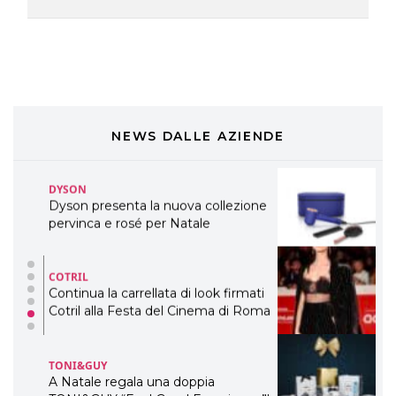
Cosmprof Worldwide Bologna
presenta THE BEAUTY &
WELLNESS CONGRESS 2022: I
TEMI
DYSON
Dyson presenta la nuova collezione
pervinca e rosé per Natale
NEWS DALLE AZIENDE
COTRIL
Continua la carrellata di look firmati
Cotril alla Festa del Cinema di Roma
TONI&GUY
A Natale regala una doppia
TONI&GUY “Feel Good Experience”!
TONI&GUY
LABEL.M lancia la sua innovativa ed
eco-sostenibile linea di prodotti