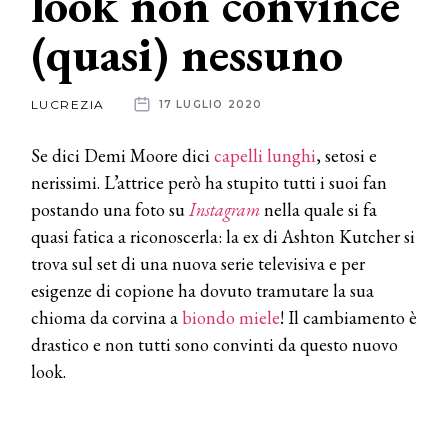
look non convince
(quasi) nessuno
News
dalle
LUCREZIA
17 LUGLIO 2020
aziende
Se dici Demi Moore dici
capelli lunghi
, setosi e
nerissimi. L’attrice però ha stupito tutti i suoi fan
postando una foto su
Instagram
nella quale si fa
quasi fatica a riconoscerla: la ex di Ashton Kutcher si
trova sul set di una nuova serie televisiva e per
esigenze di copione ha dovuto tramutare la sua
chioma da corvina a
biondo miele
! Il cambiamento è
drastico e non tutti sono convinti da questo nuovo
look.