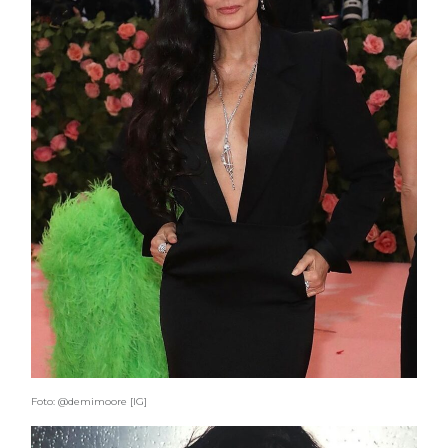
Foto: @demimoore [IG]