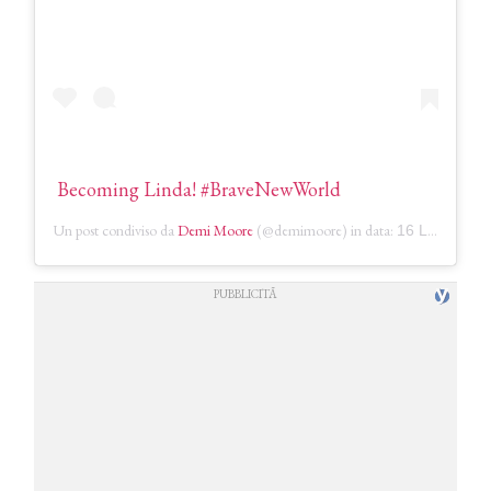
Becoming Linda! #BraveNewWorld
Un post condiviso da
Demi Moore
(@demimoore) in data:
16 Lug 2020 alle ore 4:59 PDT
COSMOPROF WORLDWIDE BOLOGNA
Cosmprof Worldwide Bologna
presenta THE BEAUTY &
WELLNESS CONGRESS 2022: I
TEMI
DYSON
Dyson presenta la nuova collezione