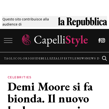
Questo sito contribuisce alla
Tagli
audience di
Vai al contenuto
Colori
Guide
TAGLI
COLORI
GUIDE
BELLEZZA
LIFESTYLE
NEWS
NEWS DALLE
Bellezza
CELEBRITIES
Demi Moore si fa
Lifestyle
bionda. Il nuovo
News