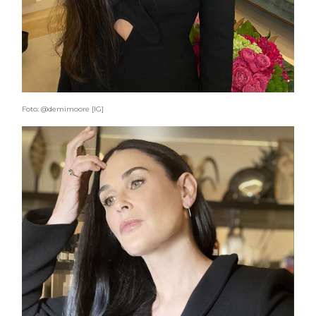
Foto: @demimoore [IG]