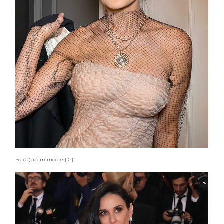
Foto: @demimoore [IG]