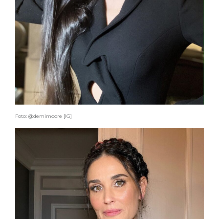
Foto: @demimoore [IG]