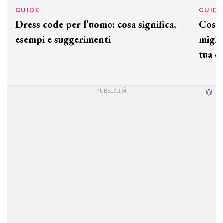
GUIDE
GUID
Dress code per l’uomo: cosa significa,
Cos'è
esempi e suggerimenti
miglio
tua c