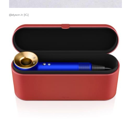
TEMI
@dyson.it [IG]
DYSON
Dyson presenta la nuova collezione
pervinca e rosé per Natale
COTRIL
Continua la carrellata di look firmati
Cotril alla Festa del Cinema di Roma
TONI&GUY
A Natale regala una doppia
TONI&GUY “Feel Good Experience”!
TONI&GUY
LABEL.M lancia la sua innovativa ed
eco-sostenibile linea di prodotti
professionali
DAVINES