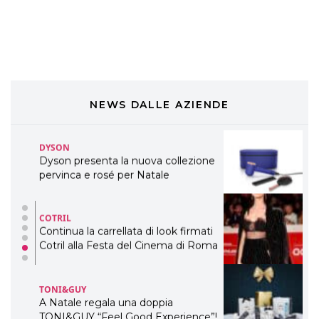
Davines presenta cofanetti beauty
preziosi per un regalo adatto ad
ogni capello
COSMOPROF WORLDWIDE BOLOGNA
Cosmprof Worldwide Bologna
presenta THE BEAUTY &
WELLNESS CONGRESS 2022: I
NEWS DALLE AZIENDE
TEMI
DYSON
Dyson presenta la nuova collezione
pervinca e rosé per Natale
COTRIL
Continua la carrellata di look firmati
Cotril alla Festa del Cinema di Roma
TONI&GUY
A Natale regala una doppia
TONI&GUY “Feel Good Experience”!