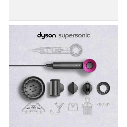
COSMOPROF WORLDWIDE BOLOGNA
Cosmprof Worldwide Bologna
presenta THE BEAUTY &
WELLNESS CONGRESS 2022: I