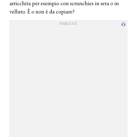
arricchita per esempio con scrunchies in seta o in
velluto. È o non è da copiare?
COSMOPROF WORLDWIDE BOLOGNA
Cosmprof Worldwide Bologna
presenta THE BEAUTY &
WELLNESS CONGRESS 2022: I
TEMI
DYSON
Dyson presenta la nuova collezione
pervinca e rosé per Natale
COTRIL
Continua la carrellata di look firmati