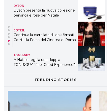
DYSON
Dyson presenta la nuova collezione
pervinca e rosé per Natale
COTRIL
Continua la carrellata di look firmati
Cotril alla Festa del Cinema di Roma
TONI&GUY
A Natale regala una doppia
TONI&GUY “Feel Good Experience”!
TONI&GUY
TRENDING STORIES
LABEL.M lancia la sua innovativa ed
eco-sostenibile linea di prodotti
professionali
DAVINES
Davines presenta cofanetti beauty