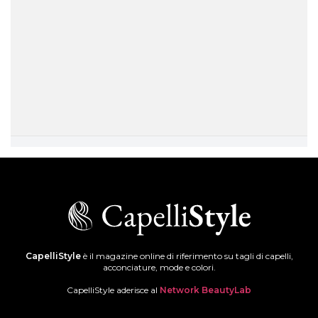
CapelliStyle
è il magazine online di riferimento su tagli di capelli,
acconciature, mode e colori.
CapelliStyle aderisce al
Network BeautyLab