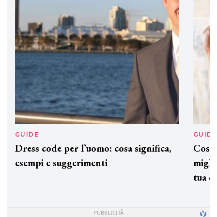
preziosi per un regalo adatto ad
ogni capello
GUIDE
GUID
Dress code per l’uomo: cosa significa,
Cos'è
esempi e suggerimenti
miglio
tua c