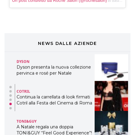
in data:
Un post condiviso da Roche Salon (@rochesalon)
Giu 26,
Cosmprof Worldwide Bologna
presenta THE BEAUTY &
WELLNESS CONGRESS 2022: I
TEMI
DYSON
Dyson presenta la nuova collezione
pervinca e rosé per Natale
NEWS DALLE AZIENDE
COTRIL
Continua la carrellata di look firmati
Cotril alla Festa del Cinema di Roma
TONI&GUY
A Natale regala una doppia
TONI&GUY “Feel Good Experience”!
TONI&GUY
LABEL.M lancia la sua innovativa ed
eco-sostenibile linea di prodotti