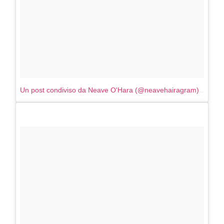
Un post condiviso da Neave O'Hara (@neavehairagram)
in data: