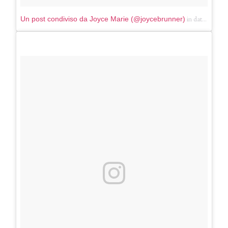
in data:
Un post condiviso da Joyce Marie (@joycebrunner)
Giu 2