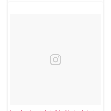
COTRIL
Continua la carrellata di look firmati
Cotril alla Festa del Cinema di Roma
TONI&GUY
A Natale regala una doppia
TONI&GUY “Feel Good Experience”!
TONI&GUY
LABEL.M lancia la sua innovativa ed
eco-sostenibile linea di prodotti
professionali
DAVINES
Davines presenta cofanetti beauty
preziosi per un regalo adatto ad
ogni capello
COSMOPROF WORLDWIDE BOLOGNA