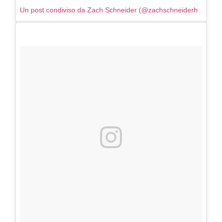
Un post condiviso da Zach Schneider (@zachschneiderhair)
in d