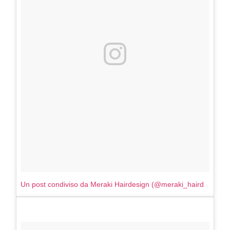
Un post condiviso da Meraki Hairdesign (@meraki_hairdesign)
in