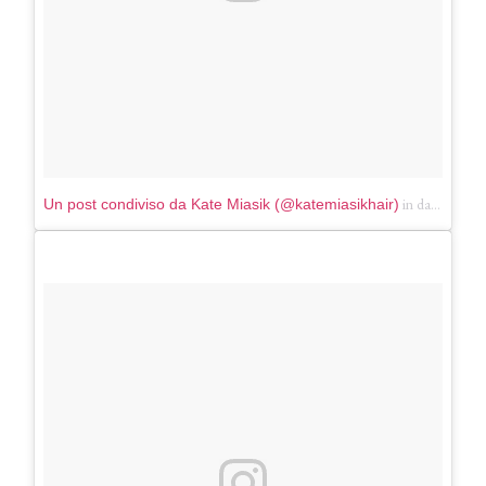
in data:
Un post condiviso da Kate Miasik (@katemiasikhair)
Giu 2