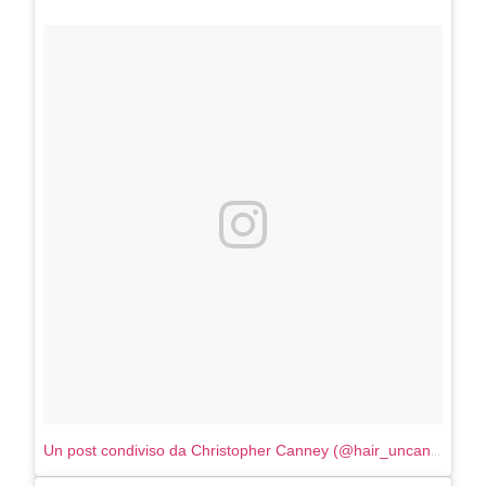
Un post condiviso da Christopher Canney (@hair_uncanney)
in d