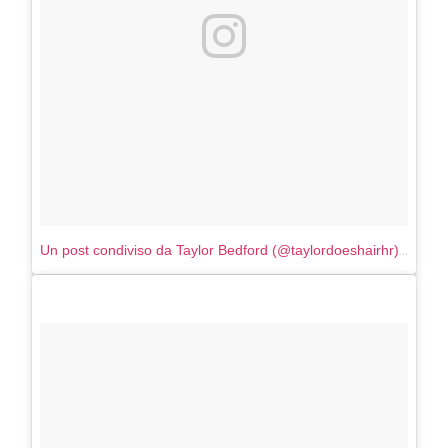
Un post condiviso da Taylor Bedford (@taylordoeshairhr)
in data: