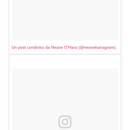
Un post condiviso da Neave O'Hara (@neavehairagram)
in data: