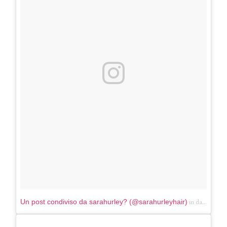
in data:
Un post condiviso da sarahurley? (@sarahurleyhair)
Giu 