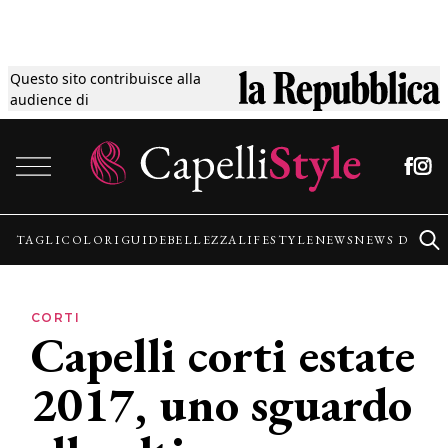
Questo sito contribuisce alla
Tagli
audience di
Vai al contenuto
Colori
Guide
TAGLI
COLORI
GUIDE
BELLEZZA
LIFESTYLE
NEWS
NEWS DALLE
Bellezza
CORTI
Capelli corti estate
Lifestyle
2017, uno sguardo
News