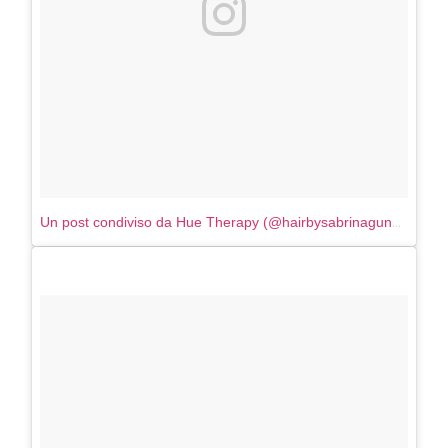
Un post condiviso da Hue Therapy (@hairbysabrinagunnels)
in d