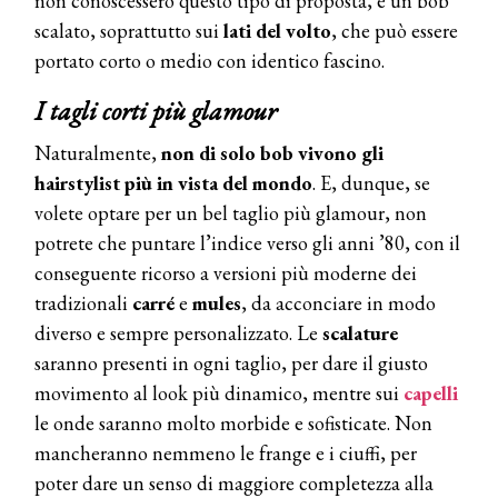
non conoscessero questo tipo di proposta, è un bob
scalato, soprattutto sui
lati del volto
, che può essere
portato corto o medio con identico fascino.
I tagli corti più glamour
Naturalmente,
non di solo bob vivono gli
hairstylist più in vista del mondo
. E, dunque, se
volete optare per un bel taglio più glamour, non
potrete che puntare l’indice verso gli anni ’80, con il
conseguente ricorso a versioni più moderne dei
tradizionali
carré
e
mules
, da acconciare in modo
diverso e sempre personalizzato. Le
scalature
saranno presenti in ogni taglio, per dare il giusto
movimento al look più dinamico, mentre sui
capelli
le onde saranno molto morbide e sofisticate. Non
mancheranno nemmeno le frange e i ciuffi, per
poter dare un senso di maggiore completezza alla