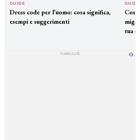
GUIDE
GUID
Dress code per l’uomo: cosa significa,
Cos'è
esempi e suggerimenti
miglio
tua c