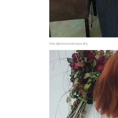
Foto: @victoriawillcutyou [IG]