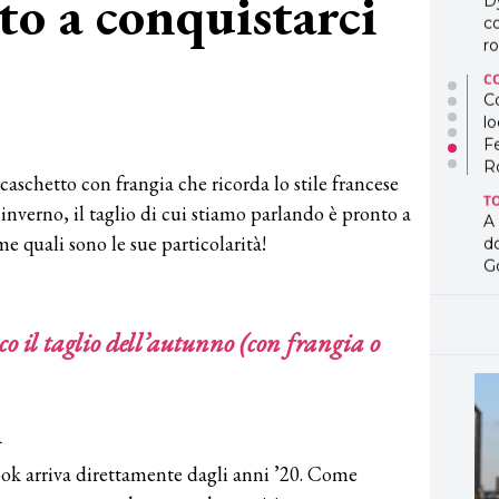
to a conquistarci
D
co
ro
C
Co
lo
F
R
n caschetto con frangia che ricorda lo stile francese
T
 inverno, il taglio di cui stiamo parlando è pronto a
A
e quali sono le sue particolarità!
d
G
T
L
co il taglio dell’autunno (con frangia o
in
so
pr
D
i
D
co
ook arriva direttamente dagli anni ’20. Come
pe
og