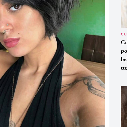
GU
Co
po
be
tu