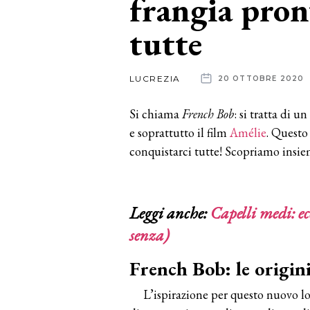
frangia pron
tutte
News
dalle
LUCREZIA
20 OTTOBRE 2020
aziende
Si chiama
French Bob
: si tratta di u
e soprattutto il film
Amélie
. Questo
conquistarci tutte! Scopriamo insiem
Leggi anche:
Capelli medi: ec
senza)
French Bob: le origin
L’ispirazione per questo nuovo l