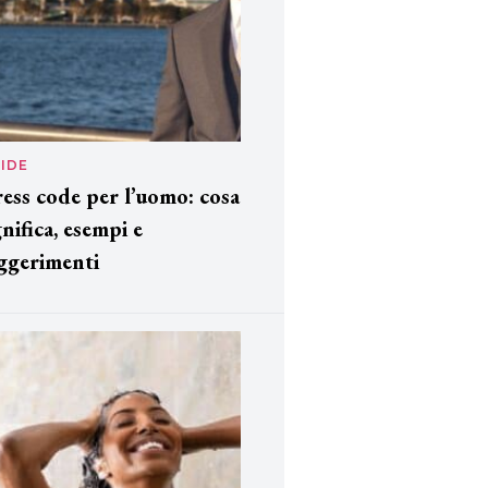
IDE
ess code per l’uomo: cosa
gnifica, esempi e
ggerimenti