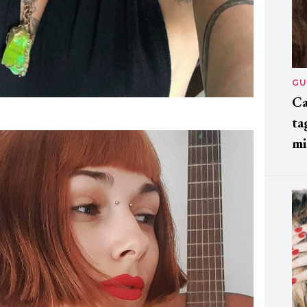
GU
Ca
ta
mi