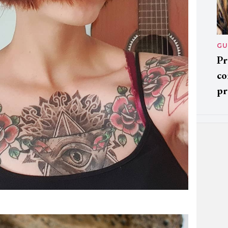
GU
Pr
co
pr