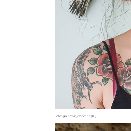
Foto: @sinawiejohncena [IG]