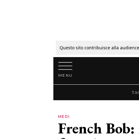
Tagli
Colori
Questo sito contribuisce alla audience
Vai al contenuto
Guide
MENU
Bellezza
TA
Lifestyle
MEDI
French Bob: 
News