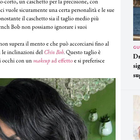
o-corto, un caschetto per la precisione, con
e ci vuole sicuramente una certa personalità e le sue
ostante il caschetto sia il taglio medio più
French Bob non possiamo ignorare i suoi
 non supera il mento e che può accorciarsi fino al
GU
 le inclinazioni del
Chin Bob
. Questo taglio è
Dr
gli occhi con un
makeup
ad effetto
e si preferisce
si
su