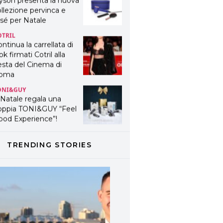
yson presenta la nuova
llezione pervinca e
sé per Natale
OTRIL
ntinua la carrellata di
ok firmati Cotril alla
esta del Cinema di
oma
ONI&GUY
 Natale regala una
oppia TONI&GUY “Feel
ood Experience”!
ONI&GUY
ABEL.M lancia la sua
TRENDING STORIES
novativa ed eco-
stenibile linea di
odotti professionali
AVINES
avines presenta
fanetti beauty preziosi
r un regalo adatto ad
ni capello