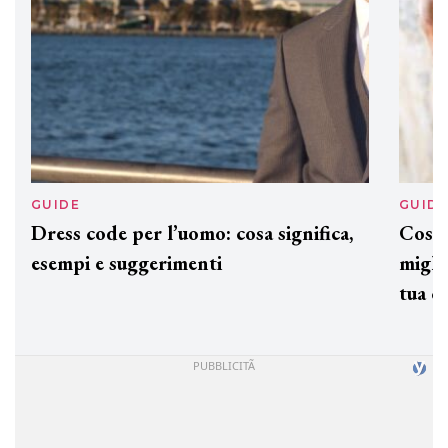
GUIDE
GUID
Dress code per l’uomo: cosa significa,
Cos'è
esempi e suggerimenti
miglio
tua c