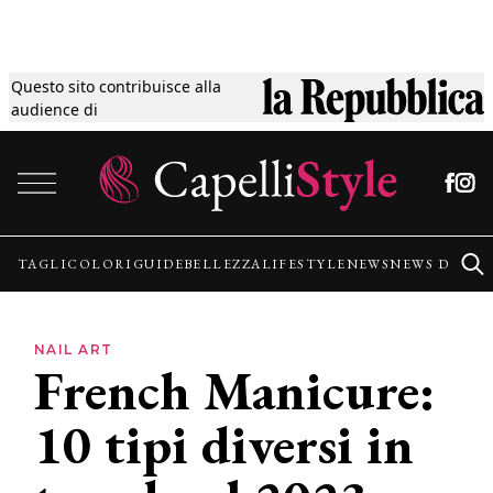
Questo sito contribuisce alla
Tagli
audience di
Vai al contenuto
Colori
Guide
TAGLI
COLORI
GUIDE
BELLEZZA
LIFESTYLE
NEWS
NEWS DALLE
Bellezza
NAIL ART
French Manicure:
Lifestyle
10 tipi diversi in
News