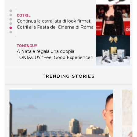
TONI&GUY
A Natale regala una doppia
TONI&GUY “Feel Good Experience”!
TONI&GUY
LABEL.M lancia la sua innovativa ed
eco-sostenibile linea di prodotti
professionali
DAVINES
TRENDING STORIES
Davines presenta cofanetti beauty
preziosi per un regalo adatto ad
ogni capello