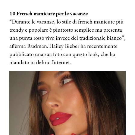
COSMOPROF WORLDWIDE BOLOGNA
10 French manicure per le vacanze
Cosmprof Worldwide Bologna
“Durante le vacanze, lo stile di french manicure più
presenta THE BEAUTY &
WELLNESS CONGRESS 2022: I
trendy e popolare è piuttosto semplice ma presenta
TEMI
una punta rosso vivo invece del tradizionale bianco”,
afferma Rudman. Hailey Bieber ha recentemente
DYSON
Dyson presenta la nuova collezione
pubblicato una sua foto con questo look, che ha
pervinca e rosé per Natale
mandato in delirio Internet.
COTRIL
Continua la carrellata di look firmati
Cotril alla Festa del Cinema di Roma
TONI&GUY
A Natale regala una doppia
TONI&GUY “Feel Good Experience”!
TONI&GUY