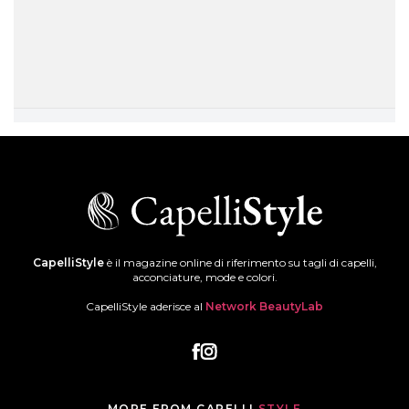
CapelliStyle
è il magazine online di riferimento su tagli di capelli,
acconciature, mode e colori.
CapelliStyle aderisce al
Network BeautyLab
MORE FROM CAPELLI
STYLE