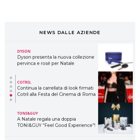
ogni capello
COSMOPROF WORLDWIDE BOLOGNA
Cosmprof Worldwide Bologna
presenta THE BEAUTY &
WELLNESS CONGRESS 2022: I
NEWS DALLE AZIENDE
TEMI
DYSON
Dyson presenta la nuova collezione
pervinca e rosé per Natale
COTRIL
Continua la carrellata di look firmati
Cotril alla Festa del Cinema di Roma
TONI&GUY
A Natale regala una doppia
TONI&GUY “Feel Good Experience”!