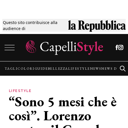
Questo sito contribuisce alla
Tagli
audience di
Vai al contenuto
Colori
Guide
TAGLI
COLORI
GUIDE
BELLEZZA
LIFESTYLE
NEWS
NEWS DALLE
Bellezza
LIFESTYLE
“Sono 5 mesi che è
Lifestyle
così”. Lorenzo
News