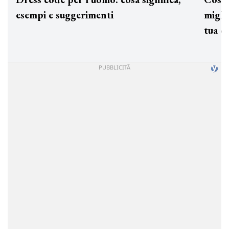
esempi e suggerimenti
miglio
tua c