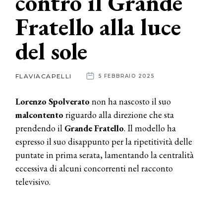
contro il Grande
Fratello alla luce
News
del sole
dalle
aziende
FLAVIACAPELLI
5 FEBBRAIO 2025
Lorenzo Spolverato
non ha nascosto il suo
malcontento
riguardo alla direzione che sta
prendendo il
Grande Fratello
. Il modello ha
espresso il suo disappunto per la ripetitività delle
puntate in prima serata, lamentando la centralità
eccessiva di alcuni concorrenti nel racconto
televisivo.