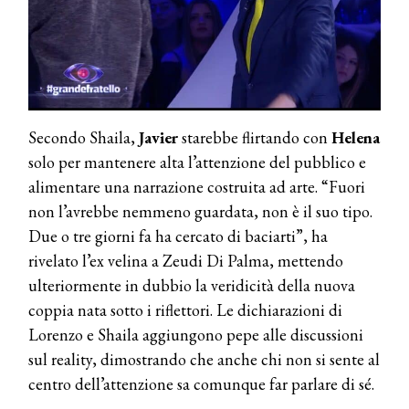
DYSON
Dyson presenta la nuova collezione
pervinca e rosé per Natale
COTRIL
Continua la carrellata di look firmati
Secondo Shaila,
Javier
starebbe flirtando con
Helena
Cotril alla Festa del Cinema di Roma
solo per mantenere alta l’attenzione del pubblico e
alimentare una narrazione costruita ad arte. “Fuori
TONI&GUY
non l’avrebbe nemmeno guardata, non è il suo tipo.
A Natale regala una doppia
TONI&GUY “Feel Good Experience”!
Due o tre giorni fa ha cercato di baciarti”, ha
rivelato l’ex velina a Zeudi Di Palma, mettendo
TONI&GUY
ulteriormente in dubbio la veridicità della nuova
LABEL.M lancia la sua innovativa ed
coppia nata sotto i riflettori. Le dichiarazioni di
eco-sostenibile linea di prodotti
professionali
Lorenzo e Shaila aggiungono pepe alle discussioni
sul reality, dimostrando che anche chi non si sente al
DAVINES
centro dell’attenzione sa comunque far parlare di sé.
Davines presenta cofanetti beauty
preziosi per un regalo adatto ad