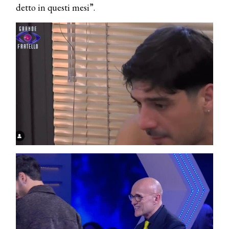
detto in questi mesi”.
COSMOPROF WORLDWIDE BOLOGNA
Cosmprof Worldwide Bologna
presenta THE BEAUTY &
WELLNESS CONGRESS 2022: I
TEMI