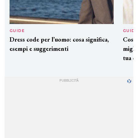
GUIDE
GUID
Dress code per l’uomo: cosa significa,
Cos'è
esempi e suggerimenti
miglio
tua c