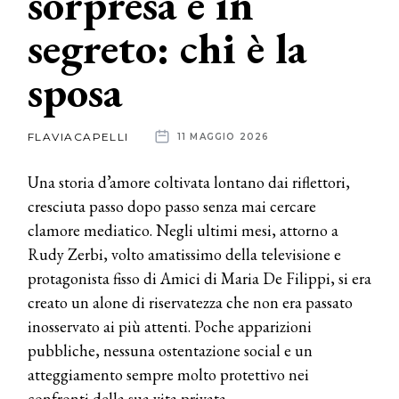
sorpresa e in
segreto: chi è la
News
sposa
dalle
aziende
FLAVIACAPELLI
11 MAGGIO 2026
Una storia d’amore coltivata lontano dai riflettori,
cresciuta passo dopo passo senza mai cercare
clamore mediatico. Negli ultimi mesi, attorno a
Rudy Zerbi, volto amatissimo della televisione e
protagonista fisso di Amici di Maria De Filippi, si era
creato un alone di riservatezza che non era passato
inosservato ai più attenti. Poche apparizioni
pubbliche, nessuna ostentazione social e un
atteggiamento sempre molto protettivo nei
confronti della sua vita privata.