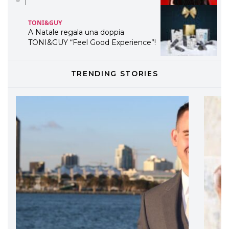
TONI&GUY
A Natale regala una doppia
TONI&GUY “Feel Good Experience”!
TONI&GUY
TRENDING STORIES
LABEL.M lancia la sua innovativa ed
eco-sostenibile linea di prodotti
professionali
DAVINES
Davines presenta cofanetti beauty
preziosi per un regalo adatto ad
ogni capello