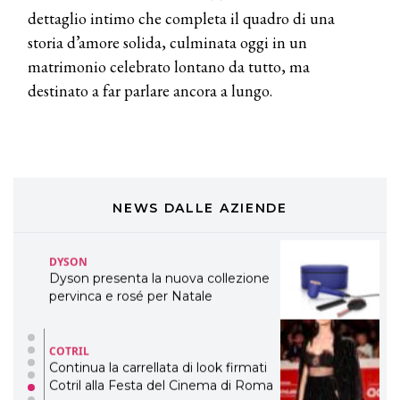
LABEL.M lancia la sua innovativa ed
dettaglio intimo che completa il quadro di una
eco-sostenibile linea di prodotti
professionali
storia d’amore solida, culminata oggi in un
matrimonio celebrato lontano da tutto, ma
DAVINES
destinato a far parlare ancora a lungo.
Davines presenta cofanetti beauty
preziosi per un regalo adatto ad
ogni capello
COSMOPROF WORLDWIDE BOLOGNA
Cosmprof Worldwide Bologna
presenta THE BEAUTY &
WELLNESS CONGRESS 2022: I
NEWS DALLE AZIENDE
TEMI
DYSON
Dyson presenta la nuova collezione
pervinca e rosé per Natale
COTRIL
Continua la carrellata di look firmati
Cotril alla Festa del Cinema di Roma