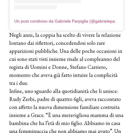
COSMOPROF WORLDWIDE BOLOGNA
Cosmprof Worldwide Bologna
presenta THE BEAUTY &
Un post condiviso da Gabriele Parpiglia (@gabrieleparpiglia)
WELLNESS CONGRESS 2022: I
TEMI
Negli anni, la coppia ha scelto di vivere la relazione
DYSON
lontano dai riflettori, concedendosi solo rare
Dyson presenta la nuova collezione
apparizioni pubbliche. Una delle poche occasioni in
pervinca e rosé per Natale
cui sono stati visti insieme risale al compleanno del
regista di Uomini e Donne, Stefano Carriero,
COTRIL
momento che aveva già fatto intuire la complicità
Continua la carrellata di look firmati
tra i due.
Cotril alla Festa del Cinema di Roma
Infine, uno sguardo alla quotidianità che li unisce:
Rudy Zerbi, padre di quattro figli, aveva raccontato
TONI&GUY
con affetto la nuova dimensione familiare costruita
A Natale regala una doppia
TONI&GUY “Feel Good Experience”!
insieme a Grace. “È una meravigliosa mamma di una
bambina che ha l’età di mio figlio. Abbiamo in casa
TONI&GUY
una femminuccia che non abbiamo mai avuto”. Un